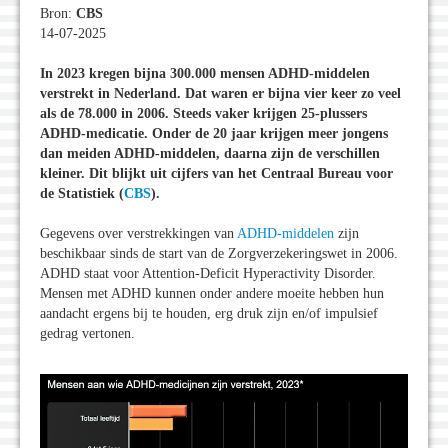
Bron:
CBS
14-07-2025
In 2023 kregen bijna 300.000 mensen ADHD-middelen
verstrekt in Nederland. Dat waren er bijna vier keer zo veel
als de 78.000 in 2006. Steeds vaker krijgen 25-plussers
ADHD-medicatie. Onder de 20 jaar krijgen meer jongens
dan meiden ADHD-middelen, daarna zijn de verschillen
kleiner. Dit blijkt uit cijfers van het Centraal Bureau voor
de Statistiek (
CBS
).
Gegevens over verstrekkingen van
ADHD-middelen
zijn
beschikbaar sinds de start van de Zorgverzekeringswet in 2006.
ADHD staat voor Attention-Deficit Hyperactivity Disorder.
Mensen met ADHD kunnen onder andere moeite hebben hun
aandacht ergens bij te houden, erg druk zijn en/of impulsief
gedrag vertonen.