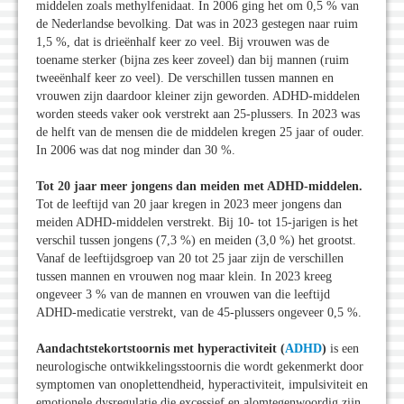
middelen zoals methylfenidaat. In 2006 ging het om 0,5 % van
de Nederlandse bevolking. Dat was in 2023 gestegen naar ruim
1,5 %, dat is drieënhalf keer zo veel. Bij vrouwen was de
toename sterker (bijna zes keer zoveel) dan bij mannen (ruim
tweeënhalf keer zo veel). De verschillen tussen mannen en
vrouwen zijn daardoor kleiner zijn geworden. ADHD-middelen
worden steeds vaker ook verstrekt aan 25-plussers. In 2023 was
de helft van de mensen die de middelen kregen 25 jaar of ouder.
In 2006 was dat nog minder dan 30 %.
Tot 20 jaar meer jongens dan meiden met ADHD-middelen.
Tot de leeftijd van 20 jaar kregen in 2023 meer jongens dan
meiden ADHD-middelen verstrekt. Bij 10- tot 15-jarigen is het
verschil tussen jongens (7,3 %) en meiden (3,0 %) het grootst.
Vanaf de leeftijdsgroep van 20 tot 25 jaar zijn de verschillen
tussen mannen en vrouwen nog maar klein. In 2023 kreeg
ongeveer 3 % van de mannen en vrouwen van die leeftijd
ADHD-medicatie verstrekt, van de 45-plussers ongeveer 0,5 %.
Aandachtstekortstoornis met hyperactiviteit (
ADHD
)
is een
neurologische ontwikkelingsstoornis die wordt gekenmerkt door
symptomen van onoplettendheid, hyperactiviteit, impulsiviteit en
emotionele dysregulatie die excessief en alomtegenwoordig zijn,