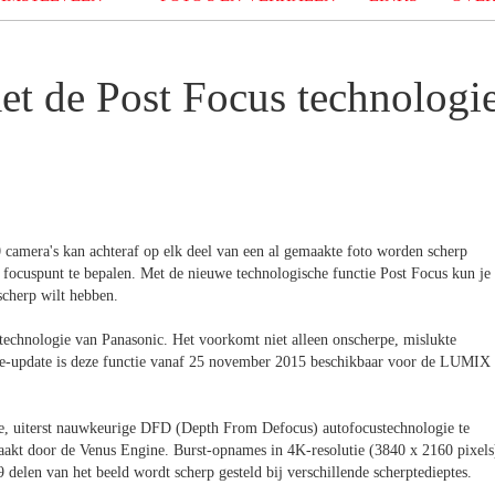
met de Post Focus technologi
a's kan achteraf op elk deel van een al gemaakte foto worden scherp
t focuspunt te bepalen. Met de nieuwe technologische functie Post Focus kun je
scherp wilt hebben.
otechnologie van Panasonic. Het voorkomt niet alleen onscherpe, mislukte
are-update is deze functie vanaf 25 november 2015 beschikbaar voor de LUMIX
lle, uiterst nauwkeurige DFD (Depth From Defocus) autofocustechnologie te
akt door de Venus Engine. Burst-opnames in 4K-resolutie (3840 x 2160 pixels
 delen van het beeld wordt scherp gesteld bij verschillende scherptedieptes.