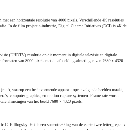
met een horizontale resolutie van 4000 pixels. Verschillende 4K resoluties
afie. In de film projectie-industrie, Digital Cinema Initiatives (DCI) is 4K de
visie (UHDTV) resolutie op dit moment in digitale televisie en digitale
eze formaten van 8000 pixels met de afbeeldingsafmetingen van 7680 x 4320
ie (rate), waarop een beeldvormende apparaat opeenvolgende beelden maakt,
ra's, computer graphics, en motion capture systemen. Frame rate wordt
otale afmetingen van het beeld 7680 × 4320 pixels.
ic C. Billingsley. Het is een samentrekking van de eerste twee lettergrepen van