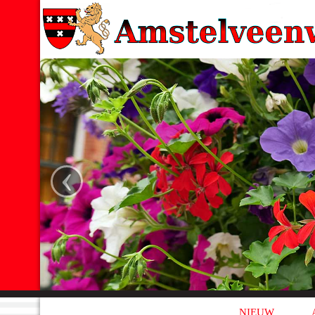
‹
NIEUW