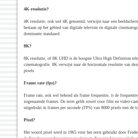
4K-resolutie?
4K resolutie, ook wel 4K genoemd, verwijst naar een beeldscherm 
bestaan op het gebied van digitale televisie en digitale cinematogr
dominante standaard.
8K?
8K resolutie, of 8K UHD is de hoogste Ultra High Definition tele
cinematografie. 8K verwijst naar de horizontale resolutie van d
pixels.
Frame rate (fps)?
Frame rate, ook wel bekend als frame frequentie, is de frequent
zogenaamde frames. De term geldt zowel voor film en video-came
uitgedrukt in frames per seconde (FPS) van 8000 pixels met de t
Pixel?
Het woord pixel werd in 1965 voor het eerst gebruikt door Freder