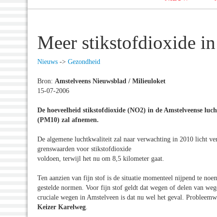
Meer stikstofdioxide i
Nieuws
->
Gezondheid
Bron:
Amstelveens Nieuwsblad / Milieuloket
15-07-2006
De hoeveelheid stikstofdioxide (
NO2) in de Amstelveense lucht
(PM10) zal afnemen.
De algemene luchtkwaliteit zal naar verwachting in 2010 licht ver
grenswaarden voor stikstofdioxide
voldoen, terwijl het nu om 8,5 kilometer gaat.
Ten aanzien van fijn stof is de situatie momenteel nijpend te no
gestelde normen. Voor fijn stof geldt dat wegen of delen van weg
cruciale wegen in Amstelveen is dat nu wel het geval. Probleem
Keizer Karelweg
.