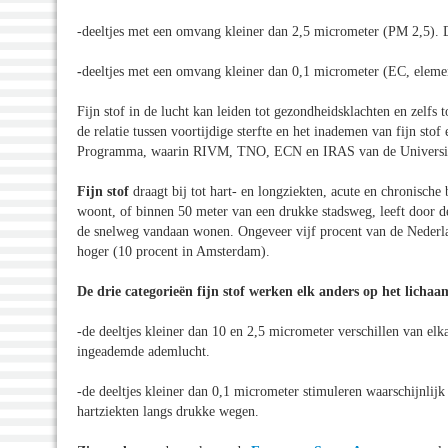
-deeltjes met een omvang kleiner dan 2,5 micrometer (PM 2,5). D
-
deeltjes met een omvang kleiner dan 0,1 micrometer (EC, elemen
Fijn stof in de lucht kan leiden tot gezondheidsklachten en zelfs t
de relatie tussen voortijdige sterfte en het inademen van fijn stof
Programma, waarin RIVM, TNO, ECN en IRAS van de Universite
Fijn stof
draagt bij tot hart- en longziekten, acute en chronisch
woont, of binnen 50 meter van een drukke stadsweg, leeft door de
de snelweg vandaan wonen. Ongeveer vijf procent van de Nederlan
hoger (10 procent in Amsterdam).
De drie categorieën fijn stof werken elk anders op het lichaa
-de deeltjes kleiner dan 10 en 2,5 micrometer verschillen van elk
ingeademde ademlucht.
-de deeltjes kleiner dan 0,1 micrometer stimuleren waarschijnlij
hartziekten langs drukke wegen.