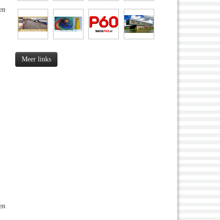
en
Meer links
en