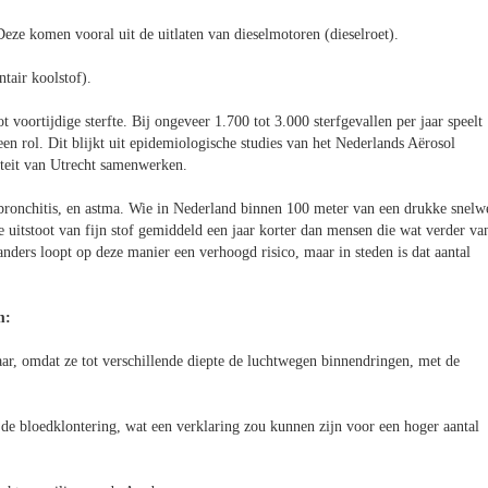
eze komen vooral uit de uitlaten van dieselmotoren (dieselroet).
tair koolstof).
ot voortijdige sterfte. Bij ongeveer 1.700 tot 3.000 sterfgevallen per jaar speelt
 een rol. Dit blijkt uit epidemiologische studies van het Nederlands Aërosol
it van Utrecht samenwerken.
e bronchitis, en astma. Wie in Nederland binnen 100 meter van een drukke snelw
 uitstoot van fijn stof gemiddeld een jaar korter dan mensen die wat verder va
ders loopt op deze manier een verhoogd risico, maar in steden is dat aantal
m:
aar, omdat ze tot verschillende diepte de luchtwegen binnendringen, met de
k de bloedklontering, wat een verklaring zou kunnen zijn voor een hoger aantal