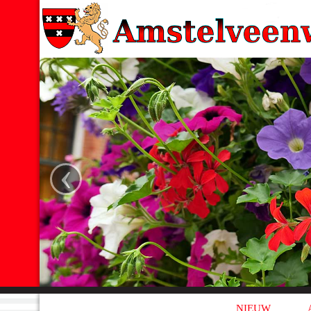
‹
NIEUW