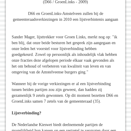
(D66 / GroenLinks - 2009)
D66 en GroenLinks-Amstelveen zullen bij de
gemeenteraadsverkiezingen in 2010 een lijstverbintenis aangaan
Sander Mager, lijsttrekker voor Groen Links, merkt nog op: "ik
ben blij, dat onze beide besturen het gesprek zijn aangegaan en
onze leden het voorstel voor lijstverbinding hebben
goedgekeurd. Zowel op persoonlijk als inhoudelijk vlak hebben
onze fracties deze afgelopen periode elkaar vaak gevonden als
het om behoud of verbeteren van kwaliteit van leven en van
omgeving van de Amstelveense burgers ging."
Wanneer bij de vorige verkiezingen er al een lijstverbinding
tussen beiden partijen zou zijn geweest, dan hadden zij
gezamenlijk 9 zetels gewonnen. Op dit moment bezetten D66 en
GroenLinks samen 7 zetels van de gemeenteraad (35).
Lijstverbinding?
De Nederlandse Kieswet biedt deelnemende partijen de
mogelijkheid hun kansen op een restzetel te vergroten door een