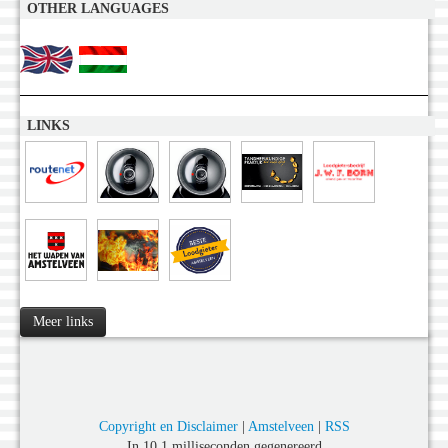
OTHER LANGUAGES
LINKS
Meer links
Copyright en Disclaimer
|
Amstelveen
|
RSS
In 10,1 milliseconden gegenereerd