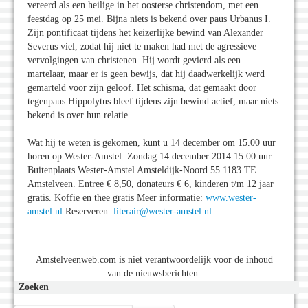
vereerd als een heilige in het oosterse christendom, met een
feestdag op 25 mei. Bijna niets is bekend over paus Urbanus I.
Zijn pontificaat tijdens het keizerlijke bewind van Alexander
Severus viel, zodat hij niet te maken had met de agressieve
vervolgingen van christenen. Hij wordt gevierd als een
martelaar, maar er is geen bewijs, dat hij daadwerkelijk werd
gemarteld voor zijn geloof. Het schisma, dat gemaakt door
tegenpaus Hippolytus bleef tijdens zijn bewind actief, maar niets
bekend is over hun relatie.
Wat hij te weten is gekomen, kunt u 14 december om 15.00 uur
horen op Wester-Amstel. Zondag 14 december 2014 15:00 uur.
Buitenplaats Wester-Amstel Amsteldijk-Noord 55 1183 TE
Amstelveen. Entree € 8,50, donateurs € 6, kinderen t/m 12 jaar
gratis. Koffie en thee gratis Meer informatie:
www.wester-
amstel.nl
Reserveren:
literair@wester-amstel.nl
Amstelveenweb.com is niet verantwoordelijk voor de inhoud
van de nieuwsberichten.
Zoeken