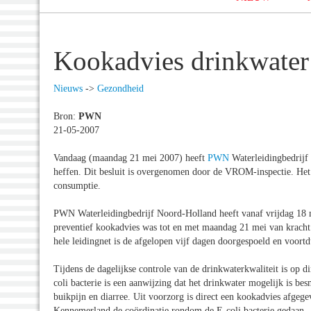
Kookadvies drinkwate
Nieuws
->
Gezondheid
Bron:
PWN
21-05-2007
Vandaag (maandag 21 mei 2007) heeft
PWN
Waterleidingbedrijf 
heffen. Dit besluit is overgenomen door de VROM-inspectie. Het 
consumptie.
PWN Waterleidingbedrijf Noord-Holland heeft vanaf vrijdag 18 me
preventief kookadvies was tot en met maandag 21 mei van kracht o
hele leidingnet is de afgelopen vijf dagen doorgespoeld en voort
Tijdens de dagelijkse controle van de drinkwaterkwaliteit is op 
coli bacterie is een aanwijzing dat het drinkwater mogelijk is 
buikpijn en diarree. Uit voorzorg is direct een kookadvies afgeg
Kennemerland de coördinatie rondom de E-coli bacterie gedaan.