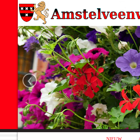
‹
NIEUW