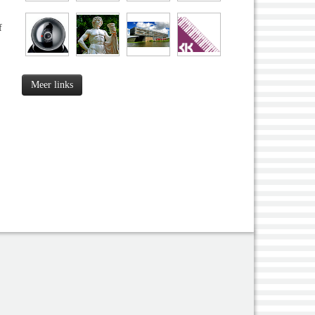
f
Meer links