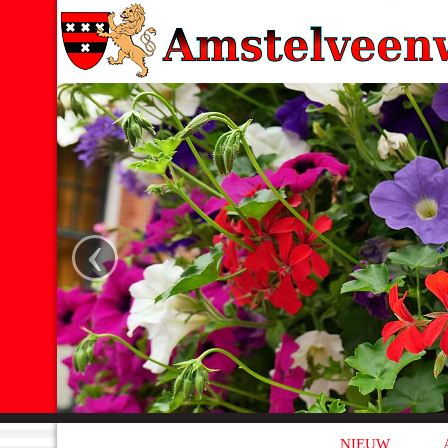
‹
NIEUW