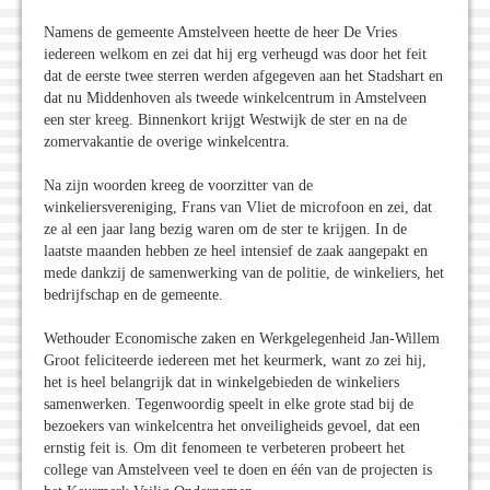
Namens de gemeente Amstelveen heette de heer De Vries
iedereen welkom en zei dat hij erg verheugd was door het feit
dat de eerste twee sterren werden afgegeven aan het Stadshart en
dat nu Middenhoven als tweede winkelcentrum in Amstelveen
een ster kreeg. Binnenkort krijgt Westwijk de ster en na de
zomervakantie de overige winkelcentra.
Na zijn woorden kreeg de voorzitter van de
winkeliersvereniging, Frans van Vliet de microfoon en zei, dat
ze al een jaar lang bezig waren om de ster te krijgen. In de
laatste maanden hebben ze heel intensief de zaak aangepakt en
mede dankzij de samenwerking van de politie, de winkeliers, het
bedrijfschap en de gemeente.
Wethouder Economische zaken en Werkgelegenheid Jan-Willem
Groot feliciteerde iedereen met het keurmerk, want zo zei hij,
het is heel belangrijk dat in winkelgebieden de winkeliers
samenwerken. Tegenwoordig speelt in elke grote stad bij de
bezoekers van winkelcentra het onveiligheids gevoel, dat een
ernstig feit is. Om dit fenomeen te verbeteren probeert het
college van Amstelveen veel te doen en één van de projecten is