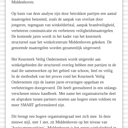
Middenhoven.
Op basis van deze analyse zijn door betrokken partijen een aantal
maatregelen benoemd, zoals de aanpak van overlast door
jongeren, tegengaan van winkeldiefstal, aanpak brandveiligheid,
verbeteren communicatie en verbeteren veiligheidsmaatregelen.
De komende jaren wordt in het kader van het keurmerk
structureel naar het winkelcentrum Middenhoven gekeken. De
genoemde maatregelen worden gezamenlijk uitgevoerd.
Het Keurmerk Veilig Ondernemen wordt uitgereikt aan
winkelgebieden die structureel overleg hebben met partijen in de
stad die samenwerken op het gebied van schoon, heel en veilig.
In de methodiek van het proces rond het Keurmerk Veilig
Ondernemen zijn de laatste jaren ervaringen opgedaan en
verbeteringen doorgevoerd. Dit heeft geresulteerd in een onlangs
verschenen nieuw handboek. Met name het organisatorische deel
en afspraken tussen partners moeten aan hogere eisen voldoen en
meer SMART geformuleerd zijn.
Dit brengt een hogere organisatiegraad met zich mee. In deze
nieuwe stijl, met 1 ster, zit Middenhoven op het niveau van
‘basissamenwerking’. Middenhoven is het eerste winkelgebied in