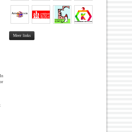
Meer links
In
or
t