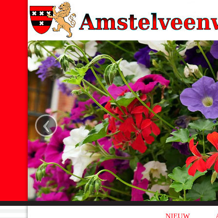
‹
NIEUW