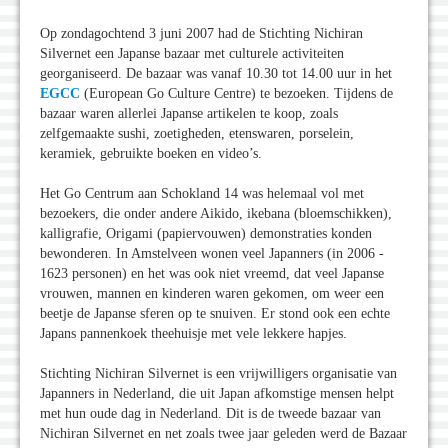
Op zondagochtend 3 juni 2007 had de Stichting Nichiran
Silvernet een Japanse bazaar met culturele activiteiten
georganiseerd. De bazaar was vanaf 10.30 tot 14.00 uur in het
EGCC
(European Go Culture Centre) te bezoeken. Tijdens de
bazaar waren allerlei Japanse artikelen te koop, zoals
zelfgemaakte sushi, zoetigheden, etenswaren, porselein,
keramiek, gebruikte boeken en video’s.
Het Go Centrum aan Schokland 14 was helemaal vol met
bezoekers, die onder andere Aikido, ikebana (bloemschikken),
kalligrafie, Origami (papiervouwen) demonstraties konden
bewonderen. In Amstelveen wonen veel Japanners (in 2006 -
1623 personen) en het was ook niet vreemd, dat veel Japanse
vrouwen, mannen en kinderen waren gekomen, om weer een
beetje de Japanse sferen op te snuiven. Er stond ook een echte
Japans pannenkoek theehuisje met vele lekkere hapjes.
Stichting Nichiran Silvernet is een vrijwilligers organisatie van
Japanners in Nederland, die uit Japan afkomstige mensen helpt
met hun oude dag in Nederland. Dit is de tweede bazaar van
Nichiran Silvernet en net zoals twee jaar geleden werd de Bazaar