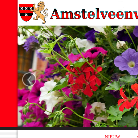
‹
NIEUW