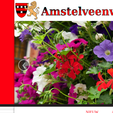
‹
NIEUW