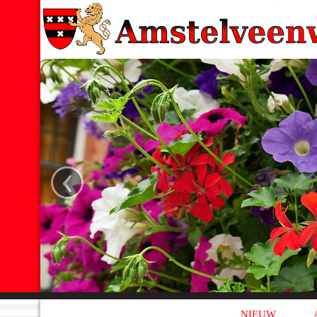
‹
NIEUW