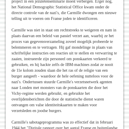
project in een jezuïetenseminarie moest verbergen. Erger nog,
het National Demographic Statistical Office kwam onder de
directe controle van de nazi's, die Carmille dwongen een nieuwe
telling uit te voeren om Franse joden te identificeren.
Carmille was niet in staat om rechtstreeks te weigeren en nam in
plaats daarvan een beleid van passief verzet aan, waarbij ze het
proces van gegevensverzameling zoveel mogelijk probeerde te
belemmeren en te vertragen. Hij gaf mondelinge in plaats van
schriftelijke instructies om reacties uit te stellen en verwarring te
zaaien, instrueerde zijn personeel om ponskaarten verkeerd te
gebruiken, en hij hackte zelfs de IBM-machines zodat ze nooit
de 11e kolom zouden slaan die het ras of de religie van een
burger aangeeft - waardoor de hele oefening nutteloos voor de
nazi's. Ondertussen stuurde Carmille's verzetsnetwerk agenten
naar Londen met monsters van de ponskaarten die door het
Vichy-regime werden gebruikt, en gebruikte het
overlijdensberichten die door de statistische dienst waren
ontvangen om valse identiteitskaarten te maken voor
verzetsleden en joodse burgers.
Carmille's sabotageprogramma was zo effectief dat in februari
1944 het "Digitale rapport over het aantal Franse en buitenlandse