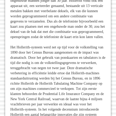
ongehuwde mannen jonger dan 30 jaar. Hollerith vond ook een
apparaat uit, een sorteerder genaamd, bestaande uit 13 verticale
metalen bakken met veerbelaste deksels, elk van die kunnen
worden geprogrammeerd om een andere combinatie van
gegevens te verzamelen. Dus als de telefoniste bijvoorbeeld een
kaart zou plaatsen met een ongehuwde man onder de 30, zou het
deksel van de bak dat met die combinatie was geprogrammeerd,
openspringen zodat de telefoniste de kaart erin kon laten vallen.
Het Hollerith-systeem werd net op tijd voor de volkstelling van
1890 door het Census Bureau aangenomen en de impact was
dramatisch. Door het gebruik van ponskaarten en tabulators is de
tijd die nodig is om de volkstellingsgegevens te verwerken,
teruggebracht van negen tot twee jaar. Deze dramatische
verbetering in efficiëntie leidde ertoe dat Hollerith-machines
standaarduitrusting werden bij het Census Bureau, en in 1896
richtte Hollerith de Hollerith Tabulating Machine Company op
om zijn machines commercieel te verkopen. Tot zijn eerste
klanten behoorden de Prudential Life Insurance Company en de
New York Central Railroad, waarvan de laatste bijna 4 miljoen
vrachtbrieven per jaar verwerkte en ideaal was voor het
Hollerith-systeem. In het volgende decennium introduceerde
Hollerith een aantal belangrijke innovaties die zijn systeem