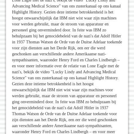
Lone Eagle met de nazi's, bekijk de video "Lucky Lindy and
Advancing Medical Science" van ons zusterkanaal op ons kanaal
Highlight History. Gezien deze intieme betrokkenheid is het
hoogst onwaarschijnlijk dat IBM niet wist waar zijn machines
voor werden gebruikt, maar de stroom van apparatuur en
personeel ging onverminderd door. In feite was IBM zo
behulpzaam bij het genocidebeleid van de nazi's dat Adolf Hitler
in 1937 Thomas Watson de Orde van de Duitse Adelaar toekende
voor zijn diensten aan het Derde Rijk, een eer die werd
geschonken aan verschillende andere Amerikaanse nazi-
sympathisanten, waaronder Henry Ford en Charles Lindbergh –
en voor meer informatie over de relatie van Lone Eagle met de
nazi's, bekijk de video "Lucky Lindy and Advancing Medical
Science" van ons zusterkanaal op ons kanaal Highlight History.
Gezien deze intieme betrokkenheid is het hoogst
onwaarschijnlijk dat IBM niet wist waar zijn machines voor
werden gebruikt, maar de stroom van apparatuur en personeel
ging onverminderd door. In feite was IBM zo behulpzaam bij
het genocidebeleid van de nazi's dat Adolf Hitler in 1937
Thomas Watson de Orde van de Duitse Adelaar toekende voor
zijn diensten aan het Derde Rijk, een eer die werd geschonken
aan verschillende andere Amerikaanse nazi-sympathisanten,
waaronder Henry Ford en Charles Lindbergh – en voor meer