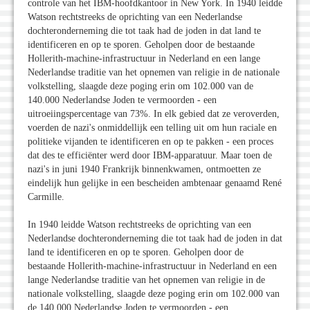
controle van het IBM-hoofdkantoor in New York. In 1940 leidde
Watson rechtstreeks de oprichting van een Nederlandse
dochteronderneming die tot taak had de joden in dat land te
identificeren en op te sporen. Geholpen door de bestaande
Hollerith-machine-infrastructuur in Nederland en een lange
Nederlandse traditie van het opnemen van religie in de nationale
volkstelling, slaagde deze poging erin om 102.000 van de
140.000 Nederlandse Joden te vermoorden - een
uitroeiingspercentage van 73%. In elk gebied dat ze veroverden,
voerden de nazi's onmiddellijk een telling uit om hun raciale en
politieke vijanden te identificeren en op te pakken - een proces
dat des te efficiënter werd door IBM-apparatuur. Maar toen de
nazi's in juni 1940 Frankrijk binnenkwamen, ontmoetten ze
eindelijk hun gelijke in een bescheiden ambtenaar genaamd René
Carmille.
In 1940 leidde Watson rechtstreeks de oprichting van een
Nederlandse dochteronderneming die tot taak had de joden in dat
land te identificeren en op te sporen. Geholpen door de
bestaande Hollerith-machine-infrastructuur in Nederland en een
lange Nederlandse traditie van het opnemen van religie in de
nationale volkstelling, slaagde deze poging erin om 102.000 van
de 140.000 Nederlandse Joden te vermoorden - een