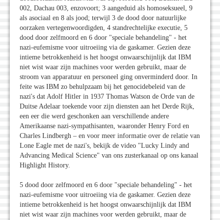
002, Dachau 003, enzovoort; 3 aangeduid als homoseksueel, 9
als asociaal en 8 als jood; terwijl 3 de dood door natuurlijke
oorzaken vertegenwoordigden, 4 standrechtelijke executie, 5
dood door zelfmoord en 6 door "speciale behandeling" - het
nazi-eufemisme voor uitroeiing via de gaskamer. Gezien deze
intieme betrokkenheid is het hoogst onwaarschijnlijk dat IBM
niet wist waar zijn machines voor werden gebruikt, maar de
stroom van apparatuur en personeel ging onverminderd door. In
feite was IBM zo behulpzaam bij het genocidebeleid van de
nazi's dat Adolf Hitler in 1937 Thomas Watson de Orde van de
Duitse Adelaar toekende voor zijn diensten aan het Derde Rijk,
een eer die werd geschonken aan verschillende andere
Amerikaanse nazi-sympathisanten, waaronder Henry Ford en
Charles Lindbergh – en voor meer informatie over de relatie van
Lone Eagle met de nazi's, bekijk de video "Lucky Lindy and
Advancing Medical Science" van ons zusterkanaal op ons kanaal
Highlight History.
5 dood door zelfmoord en 6 door "speciale behandeling" - het
nazi-eufemisme voor uitroeiing via de gaskamer. Gezien deze
intieme betrokkenheid is het hoogst onwaarschijnlijk dat IBM
niet wist waar zijn machines voor werden gebruikt, maar de