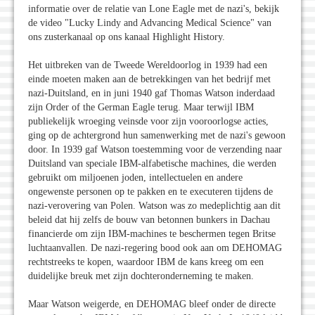
informatie over de relatie van Lone Eagle met de nazi's, bekijk
de video "Lucky Lindy and Advancing Medical Science" van
ons zusterkanaal op ons kanaal Highlight History.
Het uitbreken van de Tweede Wereldoorlog in 1939 had een
einde moeten maken aan de betrekkingen van het bedrijf met
nazi-Duitsland, en in juni 1940 gaf Thomas Watson inderdaad
zijn Order of the German Eagle terug. Maar terwijl IBM
publiekelijk wroeging veinsde voor zijn vooroorlogse acties,
ging op de achtergrond hun samenwerking met de nazi's gewoon
door. In 1939 gaf Watson toestemming voor de verzending naar
Duitsland van speciale IBM-alfabetische machines, die werden
gebruikt om miljoenen joden, intellectuelen en andere
ongewenste personen op te pakken en te executeren tijdens de
nazi-verovering van Polen. Watson was zo medeplichtig aan dit
beleid dat hij zelfs de bouw van betonnen bunkers in Dachau
financierde om zijn IBM-machines te beschermen tegen Britse
luchtaanvallen. De nazi-regering bood ook aan om DEHOMAG
rechtstreeks te kopen, waardoor IBM de kans kreeg om een
duidelijke breuk met zijn dochteronderneming te maken.
Maar Watson weigerde, en DEHOMAG bleef onder de directe