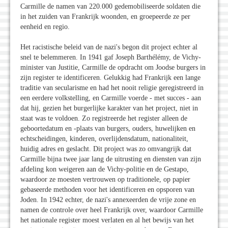
Carmille de namen van 220.000 gedemobiliseerde soldaten die
in het zuiden van Frankrijk woonden, en groepeerde ze per
eenheid en regio.
Het racistische beleid van de nazi's begon dit project echter al
snel te belemmeren. In 1941 gaf Joseph Barthélémy, de Vichy-
minister van Justitie, Carmille de opdracht om Joodse burgers in
zijn register te identificeren. Gelukkig had Frankrijk een lange
traditie van secularisme en had het nooit religie geregistreerd in
een eerdere volkstelling, en Carmille voerde - met succes - aan
dat hij, gezien het burgerlijke karakter van het project, niet in
staat was te voldoen. Zo registreerde het register alleen de
geboortedatum en -plaats van burgers, ouders, huwelijken en
echtscheidingen, kinderen, overlijdensdatum, nationaliteit,
huidig adres en geslacht. Dit project was zo omvangrijk dat
Carmille bijna twee jaar lang de uitrusting en diensten van zijn
afdeling kon weigeren aan de Vichy-politie en de Gestapo,
waardoor ze moesten vertrouwen op traditionele, op papier
gebaseerde methoden voor het identificeren en opsporen van
Joden. In 1942 echter, de nazi's annexeerden de vrije zone en
namen de controle over heel Frankrijk over, waardoor Carmille
het nationale register moest verlaten en al het bewijs van het