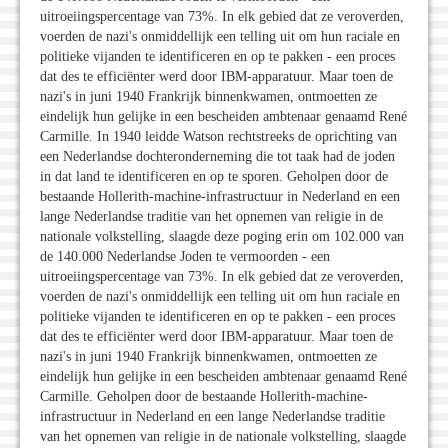
uitroeiingspercentage van 73%. In elk gebied dat ze veroverden,
voerden de nazi's onmiddellijk een telling uit om hun raciale en
politieke vijanden te identificeren en op te pakken - een proces
dat des te efficiënter werd door IBM-apparatuur. Maar toen de
nazi's in juni 1940 Frankrijk binnenkwamen, ontmoetten ze
eindelijk hun gelijke in een bescheiden ambtenaar genaamd René
Carmille. In 1940 leidde Watson rechtstreeks de oprichting van
een Nederlandse dochteronderneming die tot taak had de joden
in dat land te identificeren en op te sporen. Geholpen door de
bestaande Hollerith-machine-infrastructuur in Nederland en een
lange Nederlandse traditie van het opnemen van religie in de
nationale volkstelling, slaagde deze poging erin om 102.000 van
de 140.000 Nederlandse Joden te vermoorden - een
uitroeiingspercentage van 73%. In elk gebied dat ze veroverden,
voerden de nazi's onmiddellijk een telling uit om hun raciale en
politieke vijanden te identificeren en op te pakken - een proces
dat des te efficiënter werd door IBM-apparatuur. Maar toen de
nazi's in juni 1940 Frankrijk binnenkwamen, ontmoetten ze
eindelijk hun gelijke in een bescheiden ambtenaar genaamd René
Carmille. Geholpen door de bestaande Hollerith-machine-
infrastructuur in Nederland en een lange Nederlandse traditie
van het opnemen van religie in de nationale volkstelling, slaagde