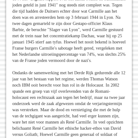
joden geteld in juni 1941" nog steeds niet compleet was. Tegen
die tijd hadden de Duitsers echter door wat Carmille aan het
doen was en arresteerden hem op 3 februari 1944 in Lyon. Na
twee dagen gemarteld te zijn door Gestapo-officier Klaus
Barbie, de beruchte "Slager van Lyon", werd Carmille gestuurd
met de trein naar het concentratiekamp Dachau, waar hij op 25
januari 1945 stierf aan tyfus. Hoewel het nooit bekend is hoeveel
Franse burgers Carmille's sabotage heeft gered, vergeleken met
het Nederlandse uitroeiingspercentage van 74%, was slechts 25%
van de Franse joden vermoord door de nazi's.
Ondanks de samenwerking met het Derde Rijk gedurende alle 12
jaar van het bestaan van het regime, werden Thomas Watson
noch IBM ooit berecht voor hun rol in de Holocaust. In 2002
spande een groep van vijf overlevenden van de Romani-
holocaust een rechtszaak aan tegen het bedrijf, maar na twee jaar
onderzoek werd de zaak afgewezen omdat de verjaringstermijn
was verstreken. Maar de dood en vernietiging die met de hulp
van de techgigant was aangericht, had veel erger kunnen zijn,
ware het niet voor mannen als René Carmille. In veel opzichten
belichaamt René Carmille het ethische hacker-ethos van David
versus Goliath; Hoewel Carmille geen generaal of soldaat of