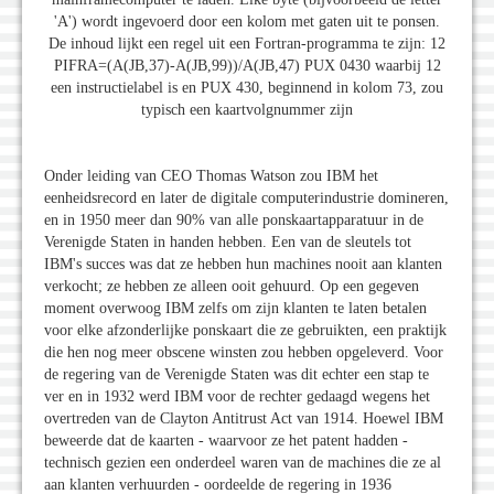
'A') wordt ingevoerd door een kolom met gaten uit te ponsen.
De inhoud lijkt een regel uit een Fortran-programma te zijn: 12
PIFRA=(A(JB,37)-A(JB,99))/A(JB,47) PUX 0430 waarbij 12
een instructielabel is en PUX 430, beginnend in kolom 73, zou
typisch een kaartvolgnummer zijn
Onder leiding van CEO Thomas Watson zou IBM het
eenheidsrecord en later de digitale computerindustrie domineren,
en in 1950 meer dan 90% van alle ponskaartapparatuur in de
Verenigde Staten in handen hebben. Een van de sleutels tot
IBM's succes was dat ze hebben hun machines nooit aan klanten
verkocht; ze hebben ze alleen ooit gehuurd. Op een gegeven
moment overwoog IBM zelfs om zijn klanten te laten betalen
voor elke afzonderlijke ponskaart die ze gebruikten, een praktijk
die hen nog meer obscene winsten zou hebben opgeleverd. Voor
de regering van de Verenigde Staten was dit echter een stap te
ver en in 1932 werd IBM voor de rechter gedaagd wegens het
overtreden van de Clayton Antitrust Act van 1914. Hoewel IBM
beweerde dat de kaarten - waarvoor ze het patent hadden -
technisch gezien een onderdeel waren van de machines die ze al
aan klanten verhuurden - oordeelde de regering in 1936