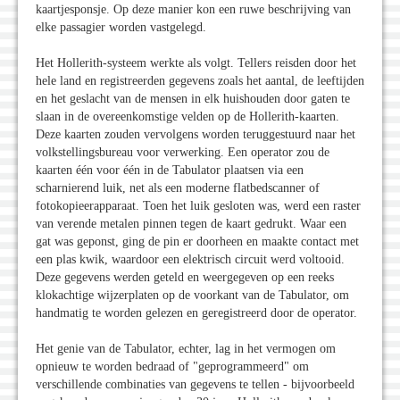
kaartjesponsje. Op deze manier kon een ruwe beschrijving van
elke passagier worden vastgelegd.
Het Hollerith-systeem werkte als volgt. Tellers reisden door het
hele land en registreerden gegevens zoals het aantal, de leeftijden
en het geslacht van de mensen in elk huishouden door gaten te
slaan in de overeenkomstige velden op de Hollerith-kaarten.
Deze kaarten zouden vervolgens worden teruggestuurd naar het
volkstellingsbureau voor verwerking. Een operator zou de
kaarten één voor één in de Tabulator plaatsen via een
scharnierend luik, net als een moderne flatbedscanner of
fotokopieerapparaat. Toen het luik gesloten was, werd een raster
van verende metalen pinnen tegen de kaart gedrukt. Waar een
gat was geponst, ging de pin er doorheen en maakte contact met
een plas kwik, waardoor een elektrisch circuit werd voltooid.
Deze gegevens werden geteld en weergegeven op een reeks
klokachtige wijzerplaten op de voorkant van de Tabulator, om
handmatig te worden gelezen en geregistreerd door de operator.
Het genie van de Tabulator, echter, lag in het vermogen om
opnieuw te worden bedraad of "geprogrammeerd" om
verschillende combinaties van gegevens te tellen - bijvoorbeeld