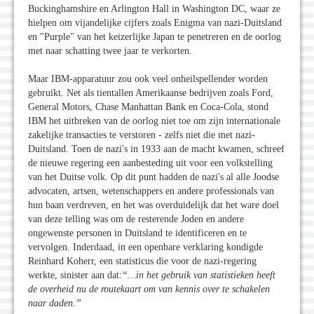
Buckinghamshire en Arlington Hall in Washington DC, waar ze
hielpen om vijandelijke cijfers zoals Enigma van nazi-Duitsland
en "Purple" van het keizerlijke Japan te penetreren en de oorlog
met naar schatting twee jaar te verkorten.
Maar IBM-apparatuur zou ook veel onheilspellender worden
gebruikt. Net als tientallen Amerikaanse bedrijven zoals Ford,
General Motors, Chase Manhattan Bank en Coca-Cola, stond
IBM het uitbreken van de oorlog niet toe om zijn internationale
zakelijke transacties te verstoren - zelfs niet die met nazi-
Duitsland. Toen de nazi's in 1933 aan de macht kwamen, schreef
de nieuwe regering een aanbesteding uit voor een volkstelling
van het Duitse volk. Op dit punt hadden de nazi's al alle Joodse
advocaten, artsen, wetenschappers en andere professionals van
hun baan verdreven, en het was overduidelijk dat het ware doel
van deze telling was om de resterende Joden en andere
ongewenste personen in Duitsland te identificeren en te
vervolgen. Inderdaad, in een openbare verklaring kondigde
Reinhard Koherr, een statisticus die voor de nazi-regering
werkte, sinister aan dat:
“…in het gebruik van statistieken heeft
de overheid nu de routekaart om van kennis over te schakelen
naar daden.”