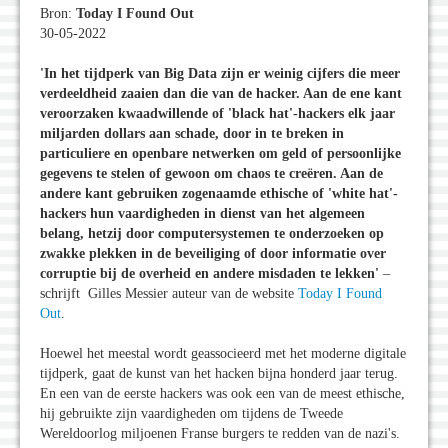
Bron:
Today I Found Out
30-05-2022
'In het tijdperk van Big Data zijn er weinig cijfers die meer
verdeeldheid zaaien dan die van de hacker. Aan de ene kant
veroorzaken kwaadwillende of 'black hat'-hackers elk jaar
miljarden dollars aan schade, door in te breken in
particuliere en openbare netwerken om geld of persoonlijke
gegevens te stelen of gewoon om chaos te creëren. Aan de
andere kant gebruiken zogenaamde ethische of 'white hat'-
hackers hun vaardigheden in dienst van het algemeen
belang, hetzij door computersystemen te onderzoeken op
zwakke plekken in de beveiliging of door informatie over
corruptie bij de overheid en andere misdaden te lekken'
–
schrijft Gilles Messier auteur van de website
Today I Found
Out
.
Hoewel het meestal wordt geassocieerd met het moderne digitale
tijdperk, gaat de kunst van het hacken bijna honderd jaar terug.
En een van de eerste hackers was ook een van de meest ethische,
hij gebruikte zijn vaardigheden om tijdens de Tweede
Wereldoorlog miljoenen Franse burgers te redden van de nazi's.