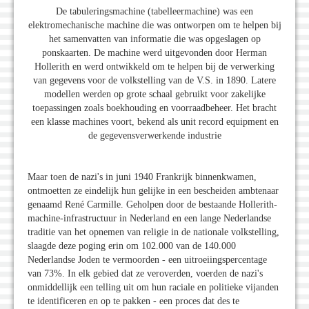
De tabuleringsmachine (tabelleermachine) was een
elektromechanische machine die was ontworpen om te helpen bij
het samenvatten van informatie die was opgeslagen op
ponskaarten. De machine werd uitgevonden door Herman
Hollerith en werd ontwikkeld om te helpen bij de verwerking
van gegevens voor de volkstelling van de V.S. in 1890. Latere
modellen werden op grote schaal gebruikt voor zakelijke
toepassingen zoals boekhouding en voorraadbeheer. Het bracht
een klasse machines voort, bekend als unit record equipment en
de gegevensverwerkende industrie
Maar toen de nazi's in juni 1940 Frankrijk binnenkwamen,
ontmoetten ze eindelijk hun gelijke in een bescheiden ambtenaar
genaamd René Carmille. Geholpen door de bestaande Hollerith-
machine-infrastructuur in Nederland en een lange Nederlandse
traditie van het opnemen van religie in de nationale volkstelling,
slaagde deze poging erin om 102.000 van de 140.000
Nederlandse Joden te vermoorden - een uitroeiingspercentage
van 73%. In elk gebied dat ze veroverden, voerden de nazi's
onmiddellijk een telling uit om hun raciale en politieke vijanden
te identificeren en op te pakken - een proces dat des te