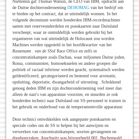
Niettemin gaf Thomas Watson, de CEO van IBM, opdracht aan
de Duitse dochteronderneming
DEHOMAG
van het bedrijf om
te bieden op het contract, dat ze uiteindelijk wonnen. In het
volgende decennium werden honderden IBM-recordmachines
samen met reserveonderdelen en ponskaarten naar Duitsland
verscheept, waar ze onmiddellijk werden gebruikt bij het
organiseren van wat uiteindelijk de Holocaust zou worden.
Machines werden opgesteld in het hoofdkwartier van het
Rassenamt . van de SS
of Race Office en zelfs in
concentratiekampen zoals Dachau, waar miljoenen Duitse joden,
Roma, communisten, homoseksuelen en andere groepen die
politiek of raciaal inferieur werden geacht, systematisch werden
geïdentificeerd, gecategoriseerd en bestemd voor arrestatie,
opsluiting, deportatie, dwangarbeid of uitroeiing . Schokkend
genoeg deden IBM en zijn dochteronderneming veel meer dan
alleen de nazi's van apparatuur voorzien, en stuurden ze ook
honderden technici naar Duitsland om SS-personeel te trainen in
het gebruik en onderhoud van de temperamentvolle apparatuur.
Deze technici ontwikkelden ook aangepaste ponskaarten en
speciale codes om de SS te helpen bij het aanwijzen en
verwerken van concentratiekampen, soorten gevangenen en
doodsoorzaken. Auschwitz was bijvoorbeeld 001, Buchenwald