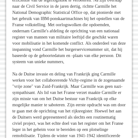
efficiëntie van de legerlogistiek te verbeteren. Na zijn overstap
naar de Civil Service in de jaren dertig, richtte Carmille het
National Demographic Statistical Office op, dat pionierde met
het gebruik van IBM-ponskaartmachines bij het opstellen van de
Franse volkstelling. Met oorlogswolken die opdoemden,
ondernam Carmille's afdeling de oprichting van een nationaal
register van mannen van militaire leeftijd die geschikt waren
voor mobilisatie in het komende conflict. Als onderdeel van deze
inspanning vond Carmille het burgerservicenummer uit, dat hij
baseerde op de geboortedatum en -plaats van elke persoon. Dit
systeem van unieke nummers,
Na de Duitse invasie en deling van Frankrijk ging Carmille
werken voor het collaborerende Vichy-regime in de zogenaamde
"vrije zone" van Zuid-Frankrijk. Maar Carmille was geen nazi-
sympathisant. Als lid van het Franse verzet maakte Carmille er
zijn missie van om het Duitse bestuur van Frankrijk op elke
mogelijke manier te saboteren. Zijn eerste opdracht was om door
te gaan met de oprichting van het rijksregister. Hoewel het aan
de Duitsers werd gepresenteerd als slechts een routinematig
civiel project, was het echte doel van het register om het Franse
leger in het geheim voor te bereiden op een plotselinge
remobilisatie. Tijdens de winter van 1941-1942 identificeerde