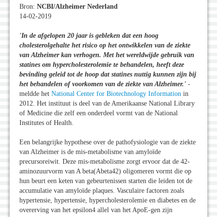
Bron:
NCBI/Alzheimer Nederland
14-02-2019
'In de afgelopen 20 jaar is gebleken dat een hoog
cholesterolgehalte het risico op het ontwikkelen van de ziekte
van Alzheimer kan verhogen. Met het wereldwijde gebruik van
statines om hypercholesterolemie te behandelen, heeft deze
bevinding geleid tot de hoop dat statines nuttig kunnen zijn bij
het behandelen of voorkomen van de ziekte van Alzheimer.
'
-
meldde het
National Center for Biotechnology Information
in
2012. Het instituut is deel van de Amerikaanse National Library
of Medicine die zelf een onderdeel vormt van de National
Institutes of Health.
Een belangrijke hypothese over de pathofysiologie van de ziekte
van Alzheimer is de mis-metabolisme van amyloïde
precursoreiwit. Deze mis-metabolisme zorgt ervoor dat de 42-
aminozuurvorm van A beta(Abeta42) oligomeren vormt die op
hun beurt een keten van gebeurtenissen starten die leiden tot de
accumulatie van amyloïde plaques. Vasculaire factoren zoals
hypertensie, hypertensie, hypercholesterolemie en diabetes en de
overerving van het epsilon4 allel van het ApoE-gen zijn