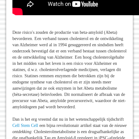
Deze risico's zouden de productie van beta-amyloïd (Abeta)
bevorderen. Een verband tussen cholesterol en de ontwikkeling
van Alzheimer werd al in 1994 gesuggereerd en sindsdien heeft
onderzoek bevestigd dat er een verband bestaat tussen cholesterol
en de ontwikkeling van Alzheimer. Een hoog cholesterolgehalte
in het midden van het leven is een risico voor Alzheimer en
statines, d.w.z. cholesterolverlagende medicijnen, verlagen dit
risico. Statines remmen enzymen die betrokken zijn bij de
endogene synthese van cholesterol en er zijn steeds meer
aanwijzingen dat ze ook enzymen in het Abeta metabolisme
(bèta-secretase) beïnvloeden. Dit normaliseert de afbraak van de
precursor van Abeta, amyloïde precursoreiwit, waardoor de niet-
amyloïdogeen pad wordt bevorderd.
Dan is het erg vreemd dat nu in het wetenschappelijk tijdschrift
Cell Stem Cell
een bijna revolutionair artikel staat van de
nieuwe
ontdekking
: Cholesterolmetabolisme is een drugsafhankelijke as
die onafhankelijk Tau en Amyloid-β reguleert in iPSC-afgeleide