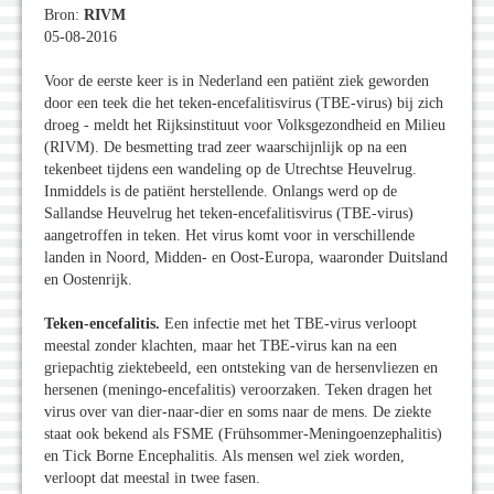
Bron:
RIVM
05-08-2016
Voor de eerste keer is in Nederland een patiënt ziek geworden
door een teek die het teken-encefalitisvirus (TBE-virus) bij zich
droeg - meldt het Rijksinstituut voor Volksgezondheid en Milieu
(RIVM). De besmetting trad zeer waarschijnlijk op na een
tekenbeet tijdens een wandeling op de Utrechtse Heuvelrug.
Inmiddels is de patiënt herstellende. Onlangs werd op de
Sallandse Heuvelrug het teken-encefalitisvirus (TBE-virus)
aangetroffen in teken. Het virus komt voor in verschillende
landen in Noord, Midden- en Oost-Europa, waaronder Duitsland
en Oostenrijk.
Teken-encefalitis.
Een infectie met het TBE-virus verloopt
meestal zonder klachten, maar het TBE-virus kan na een
griepachtig ziektebeeld, een ontsteking van de hersenvliezen en
hersenen (meningo-encefalitis) veroorzaken. Teken dragen het
virus over van dier-naar-dier en soms naar de mens. De ziekte
staat ook bekend als FSME (Frühsommer-Meningoenzephalitis)
en Tick Borne Encephalitis. Als mensen wel ziek worden,
verloopt dat meestal in twee fasen.