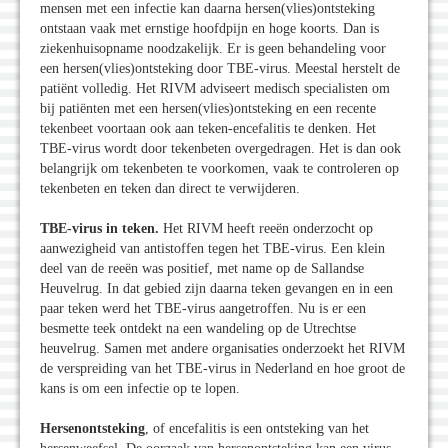
mensen met een infectie kan daarna hersen(vlies)ontsteking
ontstaan vaak met ernstige hoofdpijn en hoge koorts. Dan is
ziekenhuisopname noodzakelijk. Er is geen behandeling voor
een hersen(vlies)ontsteking door TBE-virus. Meestal herstelt de
patiënt volledig. Het RIVM adviseert medisch specialisten om
bij patiënten met een hersen(vlies)ontsteking en een recente
tekenbeet voortaan ook aan teken-encefalitis te denken. Het
TBE-virus wordt door tekenbeten overgedragen. Het is dan ook
belangrijk om tekenbeten te voorkomen, vaak te controleren op
tekenbeten en teken dan direct te verwijderen.
TBE-virus in teken.
Het RIVM heeft reeën onderzocht op
aanwezigheid van antistoffen tegen het TBE-virus. Een klein
deel van de reeën was positief, met name op de Sallandse
Heuvelrug. In dat gebied zijn daarna teken gevangen en in een
paar teken werd het TBE-virus aangetroffen. Nu is er een
besmette teek ontdekt na een wandeling op de Utrechtse
heuvelrug. Samen met andere organisaties onderzoekt het RIVM
de verspreiding van het TBE-virus in Nederland en hoe groot de
kans is om een infectie op te lopen.
Hersenontsteking
, of encefalitis is een ontsteking van het