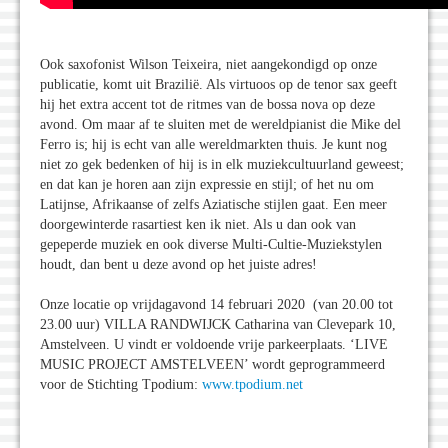
Ook saxofonist Wilson Teixeira, niet aangekondigd op onze
publicatie, komt uit Brazilië. Als virtuoos op de tenor sax geeft
hij het extra accent tot de ritmes van de bossa nova op deze
avond. Om maar af te sluiten met de wereldpianist die Mike del
Ferro is; hij is echt van alle wereldmarkten thuis. Je kunt nog
niet zo gek bedenken of hij is in elk muziekcultuurland geweest;
en dat kan je horen aan zijn expressie en stijl; of het nu om
Latijnse, Afrikaanse of zelfs Aziatische stijlen gaat. Een meer
doorgewinterde rasartiest ken ik niet. Als u dan ook van
gepeperde muziek en ook diverse Multi-Cultie-Muziekstylen
houdt, dan bent u deze avond op het juiste adres!
Onze locatie op vrijdagavond 14 februari 2020 (van 20.00 tot
23.00 uur) VILLA RANDWIJCK Catharina van Clevepark 10,
Amstelveen. U vindt er voldoende vrije parkeerplaats. ‘LIVE
MUSIC PROJECT AMSTELVEEN’ wordt geprogrammeerd
voor de Stichting Tpodium:
www.tpodium.net