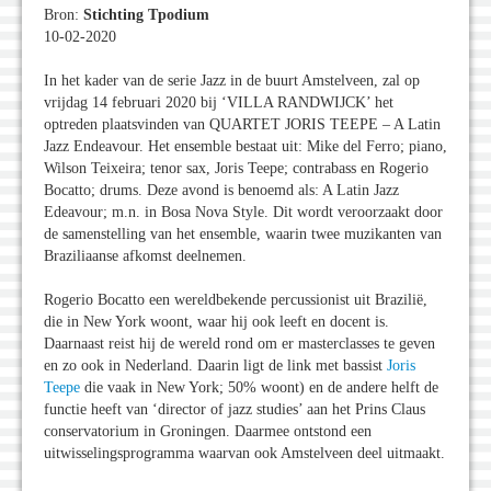
Bron:
Stichting Tpodium
10-02-2020
In het kader van de serie Jazz in de buurt Amstelveen, zal op
vrijdag 14 februari 2020 bij ‘VILLA RANDWIJCK’ het
optreden plaatsvinden van QUARTET JORIS TEEPE – A Latin
Jazz Endeavour. Het ensemble bestaat uit: Mike del Ferro; piano,
Wilson Teixeira; tenor sax, Joris Teepe; contrabass en Rogerio
Bocatto; drums. Deze avond is benoemd als: A Latin Jazz
Edeavour; m.n. in Bosa Nova Style. Dit wordt veroorzaakt door
de samenstelling van het ensemble, waarin twee muzikanten van
Braziliaanse afkomst deelnemen.
Rogerio Bocatto een wereldbekende percussionist uit Brazilië,
die in New York woont, waar hij ook leeft en docent is.
Daarnaast reist hij de wereld rond om er masterclasses te geven
en zo ook in Nederland. Daarin ligt de link met bassist
Joris
Teepe
die vaak in New York; 50% woont) en de andere helft de
functie heeft van ‘director of jazz studies’ aan het Prins Claus
conservatorium in Groningen. Daarmee ontstond een
uitwisselingsprogramma waarvan ook Amstelveen deel uitmaakt.