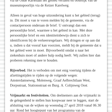
via de Oude Karselaan het gebied verlaten en oostelijk van de
museumspoorlijn via de Keizer Karelweg.
Alleen in geval van hoge uitzondering kunt u het gebied (terug)
in. Dit moet u van te voren melden bij de gemeente, via de
contactpersoon onderaan de brief. U ontvangt dan een
persoonlijke brief, waarmee u het gebied in kan. Met deze
persoonlijke brief en een identiteitsbewijs dient u zich te
identificeren bij de verkeersregelaars. Wij dringen er op aan dat
u, indien u dat vooraf kan voorzien, meldt bij de gemeente dat u
het gebied weer in moet. Bijvoorbeeld omdat u naar het
ziekenhuis moet of andere hulp nodig heeft. Wij zullen hier dan
proberen rekening mee te houden.
Rijverbod.
Het is verboden om met enig voertuig tijdens de
afzettingstijden te rijden op de volgende wegen:
Amsterdamseweg, Molenweg, Graaf Aelbrechtlaan West,
Dorpsstraat, Stationsstraat en Burg. A. Colijnweg Oost.
Vrijmarkt en festiviteiten.
Om deelnemers aan de vrijmarkt in
de gelegenheid te stellen hun koopwaar neer te leggen, start de
afsluiting van de wijken op woensdag 27 april 2018 vanaf 06.30
uur. Rond het hoogtepunt van het programma van de