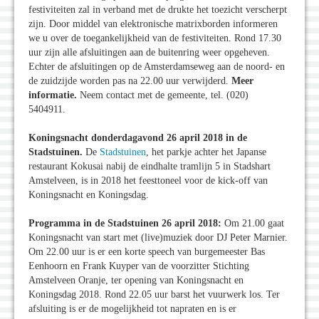
festiviteiten zal in verband met de drukte het toezicht verscherpt
zijn. Door middel van elektronische matrixborden informeren
we u over de toegankelijkheid van de festiviteiten. Rond 17.30
uur zijn alle afsluitingen aan de buitenring weer opgeheven.
Echter de afsluitingen op de Amsterdamseweg aan de noord- en
de zuidzijde worden pas na 22.00 uur verwijderd.
Meer
informatie.
Neem contact met de gemeente, tel. (020)
5404911.
Koningsnacht donderdagavond 26 april 2018 in de
Stadstuinen.
De
Stadstuinen
, het parkje achter het Japanse
restaurant Kokusai nabij de eindhalte tramlijn 5 in Stadshart
Amstelveen, is in 2018 het feesttoneel voor de kick-off van
Koningsnacht en Koningsdag.
Programma in de Stadstuinen 26 april 2018:
Om 21.00 gaat
Koningsnacht van start met (live)muziek door DJ Peter Marnier.
Om 22.00 uur is er een korte speech van burgemeester Bas
Eenhoorn en Frank Kuyper van de voorzitter Stichting
Amstelveen Oranje, ter opening van Koningsnacht en
Koningsdag 2018. Rond 22.05 uur barst het vuurwerk los. Ter
afsluiting is er de mogelijkheid tot napraten en is er