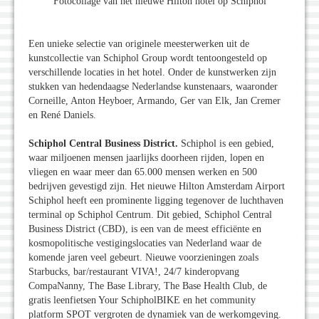
Fotocollage van het nieuwe Hilton hotel op Schiphol
Een unieke selectie van originele meesterwerken uit de
kunstcollectie van Schiphol Group wordt tentoongesteld op
verschillende locaties in het hotel. Onder de kunstwerken zijn
stukken van hedendaagse Nederlandse kunstenaars, waaronder
Corneille, Anton Heyboer, Armando, Ger van Elk, Jan Cremer
en René Daniels.
Schiphol Central Business District.
Schiphol is een gebied,
waar miljoenen mensen jaarlijks doorheen rijden, lopen en
vliegen en waar meer dan 65.000 mensen werken en 500
bedrijven gevestigd zijn. Het nieuwe Hilton Amsterdam Airport
Schiphol heeft een prominente ligging tegenover de luchthaven
terminal op Schiphol Centrum. Dit gebied, Schiphol Central
Business District (CBD), is een van de meest efficiënte en
kosmopolitische vestigingslocaties van Nederland waar de
komende jaren veel gebeurt. Nieuwe voorzieningen zoals
Starbucks, bar/restaurant VIVA!, 24/7 kinderopvang
CompaNanny, The Base Library, The Base Health Club, de
gratis leenfietsen Your SchipholBIKE en het community
platform SPOT vergroten de dynamiek van de werkomgeving.