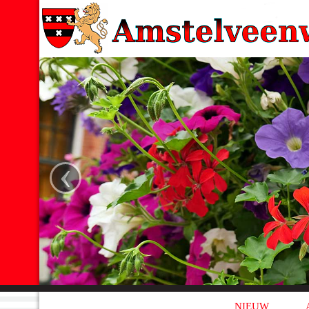
‹
NIEUW