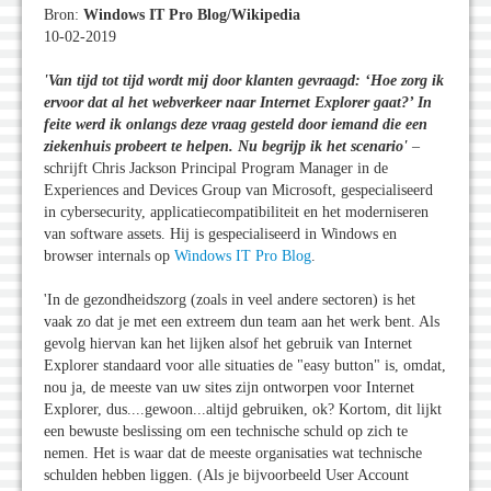
Bron:
Windows IT Pro Blog/Wikipedia
10-02-2019
'Van tijd tot tijd wordt mij door klanten gevraagd: ‘Hoe zorg ik
ervoor dat al het webverkeer naar Internet Explorer gaat?’ In
feite werd ik onlangs deze vraag gesteld door iemand die een
ziekenhuis probeert te helpen. Nu begrijp ik het scenario
'
–
schrijft Chris Jackson Principal Program Manager in de
Experiences and Devices Group van Microsoft, gespecialiseerd
in cybersecurity, applicatiecompatibiliteit en het moderniseren
van software assets. Hij is gespecialiseerd in Windows en
browser internals op
Windows IT Pro Blog
.
'In de gezondheidszorg (zoals in veel andere sectoren) is het
vaak zo dat je met een extreem dun team aan het werk bent. Als
gevolg hiervan kan het lijken alsof het gebruik van Internet
Explorer standaard voor alle situaties de "easy button" is, omdat,
nou ja, de meeste van uw sites zijn ontworpen voor Internet
Explorer, dus....gewoon...altijd gebruiken, ok? Kortom, dit lijkt
een bewuste beslissing om een technische schuld op zich te
nemen. Het is waar dat de meeste organisaties wat technische
schulden hebben liggen. (Als je bijvoorbeeld User Account