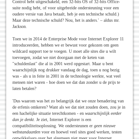
Control hebt uitgeschakeld, een 32-bits OS of 32-bits Office-
suite nodig hebt, of voor uitgebreide ondersteuning voor een
oudere versie van Java betaalt, heb je een technische schuld.)
Maar deze technische schuld? Nou, het is anders.' – aldus mr.
Jackson.
Toen we in 2014 de Enterprise Mode voor Internet Explorer 11
introduceerden, hebben we er bewust voor gekozen om geen
wildcard support toe te voegen. U moet alle sites die u wilt
toevoegen, zodat we niet doorgaan met de keten van
"schuldenlast" die al in 2001 werd opgestart. Maar u bent
waarschijnlijk nog drukker vandaag de dag, toen u nog bezig
was - als u in feite in 2001 in de technologie werkte, wat veel
mensen niet waren - hoe doen we dat dan zonder u de prijs te
laten betalen?
'Dus waarom was het zo belangrijk dat we onze benadering van
de erfenis omkeren? Want als we dat niet zouden doen, zou je in
een hachelijke situatie terechtkomen - en
waarschijnlijk eerder
dan je denkt
. Je ziet, Internet Explorer is een
compatibiliteitsoplossing. We ondersteunen er
geen nieuwe
webstandaarden
voor en hoewel veel sites goed werken, testen
ontwikkelaars over het algemeen niet meer voor Internet