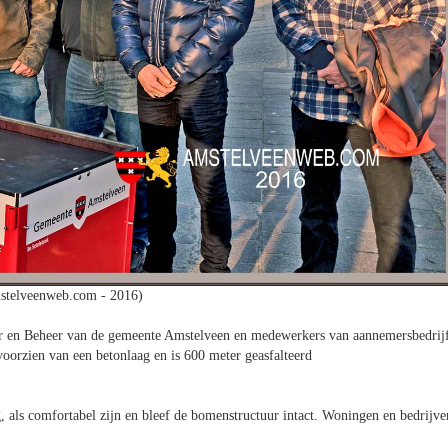
stelveenweb.com - 2016)
r en Beheer van de gemeente Amstelveen en medewerkers van aannemersbedrij
voorzien van een betonlaag en is 600 meter geasfalteerd
g, als comfortabel zijn en bleef de bomenstructuur intact. Woningen en bedrijve