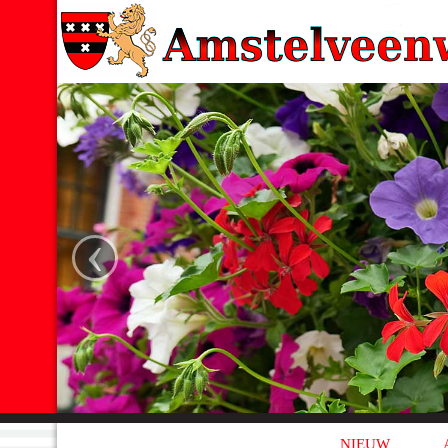
‹
NIEUW