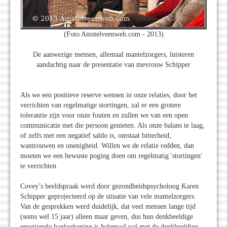
(Foto Amstelveenweb.com - 2013)
De aanwezige mensen, allemaal mantelzorgers, luisteren
aandachtig naar de presentatie van mevrouw Schipper
Als we een positieve reserve wensen in onze relaties, door het
verrichten van regelmatige stortingen, zal er een grotere
tolerantie zijn voor onze fouten en zullen we van een open
communicatie met die persoon genieten. Als onze balans te laag,
of zelfs met een negatief saldo is, ontstaat bitterheid,
wantrouwen en onenigheid. Willen we de relatie redden, dan
moeten we een bewuste poging doen om regelmatig 'stortingen'
te verrichten.
Covey’s beeldspraak werd door gezondheidspsycholoog Karen
Schipper geprojecteerd op de situatie van vele mantelzorgers.
Van de gesprekken werd duidelijk, dat veel mensen lange tijd
(soms wel 15 jaar) alleen maar geven, dus hun denkbeeldige
emotionele bankrekening is helemaal vol met de denkbeeldige