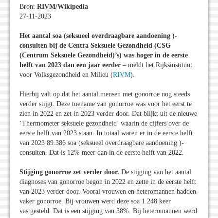
Bron:
RIVM/Wikipedia
27-11-2023
Het aantal soa (seksueel overdraagbare aandoening )-
consulten bij de Centra Seksuele Gezondheid (CSG
(Centrum Seksuele Gezondheid)’s) was hoger in de eerste
helft van 2023 dan een jaar eerder
– meldt het Rijksinstituut
voor Volksgezondheid en Milieu (
RIVM
).
Hierbij valt op dat het aantal mensen met gonorroe nog steeds
verder stijgt. Deze toename van gonorroe was voor het eerst te
zien in 2022 en zet in 2023 verder door. Dat blijkt uit de nieuwe
‘Thermometer seksuele gezondheid’ waarin de cijfers over de
eerste helft van 2023 staan. In totaal waren er in de eerste helft
van 2023 89.386 soa (seksueel overdraagbare aandoening )-
consulten. Dat is 12% meer dan in de eerste helft van 2022.
Stijging gonorroe zet verder door.
De stijging van het aantal
diagnoses van gonorroe begon in 2022 en zette in de eerste helft
van 2023 verder door. Vooral vrouwen en heteromannen hadden
vaker gonorroe. Bij vrouwen werd deze soa 1.248 keer
vastgesteld. Dat is een stijging van 38%. Bij heteromannen werd