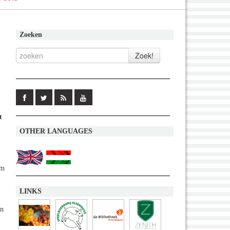
Zoeken
t
OTHER LANGUAGES
om
LINKS
en