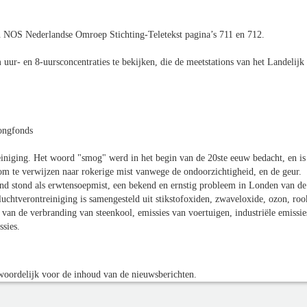
 NOS Nederlandse Omroep Stichting-Teletekst pagina’s 711 en 712.
ur- en 8-uursconcentraties te bekijken, die de meetstations van het Landelijk
Longfonds
iniging. Het woord "smog" werd in het begin van de 20ste eeuw bedacht, en is
 te verwijzen naar rokerige mist vanwege de ondoorzichtigheid, en de geur.
d stond als erwtensoepmist, een bekend en ernstig probleem in Londen van de
luchtverontreiniging is samengesteld uit stikstofoxiden, zwaveloxide, ozon, roo
van de verbranding van steenkool, emissies van voertuigen, industriële emissie
sies.
oordelijk voor de inhoud van de nieuwsberichten.