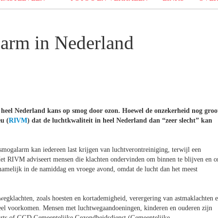
arm in Nederland
in heel Nederland kans op smog door ozon. Hoewel de onzekerheid nog groo
eu
(
RIVM
)
dat de luchtkwaliteit in heel Nederland dan “zeer slecht” kan
ogalarm kan iedereen last krijgen van luchtverontreiniging, terwijl een
et RIVM adviseert mensen die klachten ondervinden om binnen te blijven en 
rnamelijk in de namiddag en vroege avond, omdat de lucht dan het meest
egklachten, zoals hoesten en kortademigheid, verergering van astmaklachten 
 keel voorkomen. Mensen met luchtwegaandoeningen, kinderen en ouderen zijn
isarts of GGD Gemeentelijke Gezondheidsdienst (Gemeentelijke