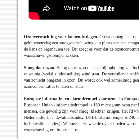
Ozonverwachting voor komende dagen.
Op woensdag is er opn
geldt woensdag een smogwaarschuwing - in plaats van een smoga
de kans op regenbuien toe. Dit zorgt er voor dat de ozonconcentr
waarschuwingsdrempel zakken.
Smog door ozon.
Smog door ozon ontstaat bij ophoping van luch
er weinig (veelal zuidoostelijke) wind staat. De vervuilende stof
van zonlicht omgezet in ozon. Dit wordt ook wel zomersmog geno
ozonconcentraties te laten ontstaan.
Europese informatie- en alarmdrempel voor ozon.
In Europa 
European Union -informatiedrempel is 180 microgram ozon per ku
mensen, die gevoelig zijn voor smog, klachten krijgen. Het RIVM
Nederlandse Luchtkwaliteitsindex. De EU-alarmdrempel is 240 mi
luchtkwaliteitsindex). Wanneer deze waarde overschreden wordt, k
waarschuwing om in een alarm.