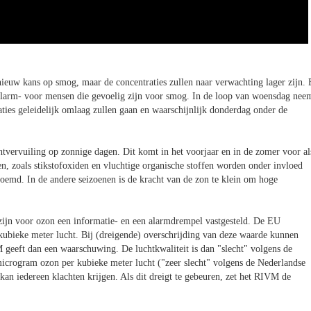
ieuw kans op smog, maar de concentraties zullen naar verwachting lager zijn. 
larm- voor mensen die gevoelig zijn voor smog. In de loop van woensdag nee
aties geleidelijk omlaag zullen gaan en waarschijnlijk donderdag onder de
tvervuiling op zonnige dagen. Dit komt in het voorjaar en in de zomer voor al
fen, zoals stikstofoxiden en vluchtige organische stoffen worden onder invloed
emd. In de andere seizoenen is de kracht van de zon te klein om hoge
zijn voor ozon een informatie- en een alarmdrempel vastgesteld. De EU
bieke meter lucht. Bij (dreigende) overschrijding van deze waarde kunnen
 geeft dan een waarschuwing. De luchtkwaliteit is dan "slecht" volgens de
crogram ozon per kubieke meter lucht ("zeer slecht" volgens de Nederlandse
an iedereen klachten krijgen. Als dit dreigt te gebeuren, zet het RIVM de