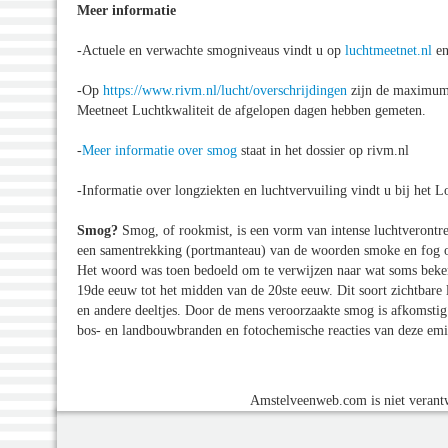
Meer informatie
-Actuele en verwachte smogniveaus vindt u op
luchtmeetnet.nl
en
-Op
https://www.rivm.nl/lucht/overschrijdingen
zijn de maximum u
Meetneet Luchtkwaliteit de afgelopen dagen hebben gemeten.
-
Meer informatie over smog
staat in het dossier op rivm.nl
-Informatie over longziekten en luchtvervuiling vindt u bij het 
Smog?
Smog, of rookmist, is een vorm van intense luchtverontre
een samentrekking (portmanteau) van de woorden smoke en fog om
Het woord was toen bedoeld om te verwijzen naar wat soms beken
19de eeuw tot het midden van de 20ste eeuw. Dit soort zichtbare 
en andere deeltjes. Door de mens veroorzaakte smog is afkomstig 
bos- en landbouwbranden en fotochemische reacties van deze emis
Amstelveenweb.com is niet verantw