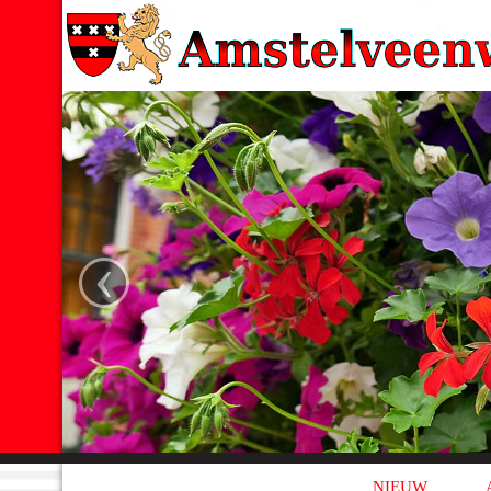
‹
NIEUW