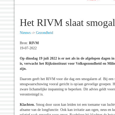
Het RIVM slaat smogal
Nieuws
->
Gezondheid
Bron:
RIVM
19-07-2022
Op dinsdag 19 juli 2022
is er net als in de afgelopen dagen 
is, verwacht het Rijksinstituut voor Volksgezondheid en Mili
zijn.
Daarom geeft het RIVM voor die dag een smogalarm af. Bij een sm
smogwaarschuwing vooral gericht is op/aan gevoelige groepen.
H
zware lichamelijke inspanning te beperken. Dit advies geldt voo
verontreinigd is.
Klachten.
Smog door ozon kan leiden tot een toename van luchtw
afname van de longfunctie. Ook kan irritatie aan ogen, neus en
relatief vaak gevoelig voor smog. Raadpleeg bij klachten de hu