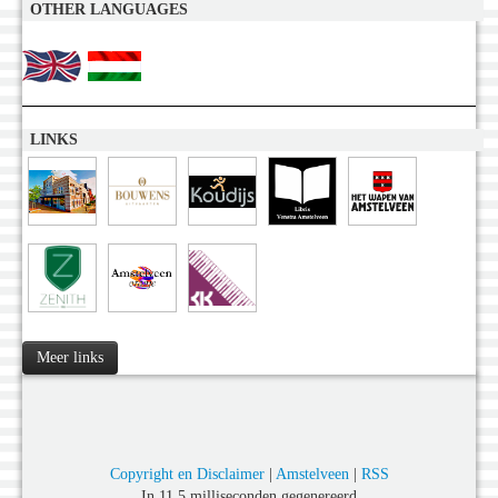
OTHER LANGUAGES
LINKS
Meer links
Copyright en Disclaimer
|
Amstelveen
|
RSS
In 11,5 milliseconden gegenereerd