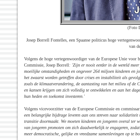
(Foto 
Josep Borrell Fontelles, een Spaanse politicus hoge vertegenwoo
van d
Volgens de hoge vertegenwoordiger van de Europese Unie voor bui
Commissie, Josep Borrell
:
'Zijn er nooit eerder in de wereld mee
moeilijke omstandigheden en ongeveer 264 miljoen kinderen en jo
het zwaarst worden getroffen door crises en instabiliteit als gev
zoals de klimaatverandering, de aantasting van het milieu of d
en kansen krijgen om zich volledig te ontwikkelen en aan het dag
hun heden en toekomst investeren.
'
Volgens vicevoorzitter van de Europese Commissie en commissa
een belangrijke bijdrage leveren aan ons streven naar solidaritei
transitie doormaakt. We moeten kinderen en jongeren overal ter we
van jongeren promoten om zich daadwerkelijk te engageren, zodat 
meer democratische, gelijke en vreedzame samenlevingen op te bo