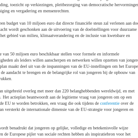
rijding, toezicht op verkiezingen, pleitbezorging van democratische hervorminge
eniging en vergadering en mensenrechten.
n budget van 10 miljoen euro dat directe financiële steun zal verlenen aan do
ndacht wordt geschonken aan de uitvoering van de doelstellingen voor duurzame
het gebied van milieu, klimaatverandering en de inclusie van kwetsbare en
e van 50 miljoen euro beschikbaar stellen voor formele en informele
igheden als leiders willen aanscherpen en netwerken willen opzetten van jonger
eplan maakt deel uit van de inspanningen van de EU-instellingen om het Europe
 de aandacht te brengen en de belangrijke rol van jongeren bij de opbouw van
drukken.
 van uitgebreid overleg met meer dan 220 belanghebbenden wereldwijd, en met
s. Het actieplan beantwoordt aan de legitieme vraag van jongeren om op een
n de EU te worden betrokken, een vraag die ook tijdens de
conferentie
over de
n versterkt de internationale dimensie van de EU-strategie voor jongeren en
rdt benadrukt dat jongeren op gelijke, volledige en betekenisvolle wijze
 de Europese pijler van sociale rechten hebben als inspiratiebron voor het