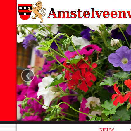
‹
NIEUW