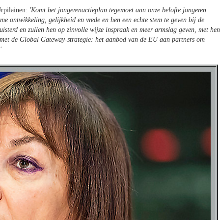
Urpilainen:
'Komt het jongerenactieplan tegemoet aan onze belofte jongeren
ame ontwikkeling, gelijkheid en vrede en hen een echte stem te geven bij de
isterd en zullen hen op zinvolle wijze inspraak en meer armslag geven, met hen
en met de Global Gateway-strategie: het aanbod van de EU aan partners om
'