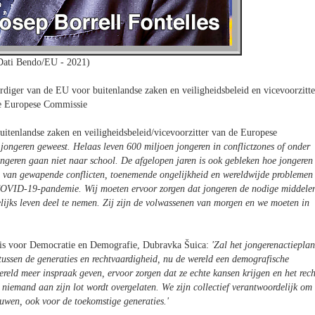
Dati Bendo/EU - 2021)
rdiger van de EU voor buitenlandse zaken en veiligheidsbeleid en vicevoorzitte
e Europese Commissie
tenlandse zaken en veiligheidsbeleid/vicevoorzitter van de Europese
r jongeren geweest. Helaas leven 600 miljoen jongeren in conflictzones of onder
ngeren gaan niet naar school. De afgelopen jaren is ook gebleken hoe jongeren
olg van gewapende conflicten, toenemende ongelijkheid en wereldwijde problemen
e COVID-19-pandemie. Wij moeten ervoor zorgen dat jongeren de nodige middele
elijks leven deel te nemen. Zij zijn de volwassenen van morgen en we moeten in
ris voor Democratie en Demografie, Dubravka Šuica:
'Zal het jongerenactieplan
t tussen de generaties en rechtvaardigheid, nu de wereld een demografische
reld meer inspraak geven, ervoor zorgen dat ze echte kansen krijgen en het rech
niemand aan zijn lot wordt overgelaten. We zijn collectief verantwoordelijk om
uwen, ook voor de toekomstige generaties.
'