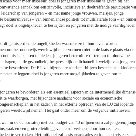
rschap voor meer inspraak: doel is jongeren meer inspraak te geven bij het
omvattende aanpak om een zinvolle, inclusieve en doeltreffende participatie va
t leiderschap van jongeren – en met name jonge vrouwen, meisjes, jonge
le bestuursniveaus – van binnenlandse politiek tot multilaterale fora – en binne
: doel is ongelijkheden te bestrijden en jongeren met de nodige vaardigheden
wordt geluisterd en de ongelijkheden waarmee ze in hun leven worden
en om het onderwijs wereldwijd te hervormen (niet in de laatste plaats via de
economische kansen te bieden, jongeren beter uit te rusten om tot duurzame
te dragen, en de gezondheid, het geestelijk en lichamelijk welzijn van jongeren
ten te bevorderen. De EU zal bijzondere aandacht blijven besteden aan kinderen
contacten te leggen: doel is jongeren meer mogelijkheden te geven om te
.
jongeren te bevorderen als een essentieel aspect van de intermenselijke dimensi
teit te waarborgen, met bijzondere aandacht voor sociale en economische
t jongerenactieplan in het kader van het externe optreden van de EU zal lopende
jongeren wereldwijd nemen. Het gaat onder meer om de volgende initiatieven:
uwen in de democratie) met een budget van 40 miljoen euro zal jongeren, jong
 inspraak en een grotere leidinggevende rol verlenen door hun rechten,
en te versterken. Het initiatief zal basisorganisaties en jonge activisten steun