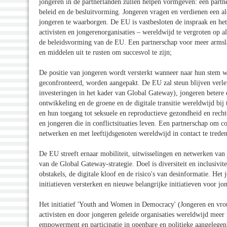
jongeren in de partnerlanden zullen helpen vormgeven: een partne
beleid en de besluitvorming. Jongeren vragen en verdienen een al
jongeren te waarborgen. De EU is vastbesloten de inspraak en he
activisten en jongerenorganisaties – wereldwijd te vergroten op al
de beleidsvorming van de EU. Een partnerschap voor meer armslag
en middelen uit te rusten om succesvol te zijn;
De positie van jongeren wordt versterkt wanneer naar hun stem 
geconfronteerd, worden aangepakt. De EU zal steun blijven verlen
investeringen in het kader van Global Gateway), jongeren betere 
ontwikkeling en de groene en de digitale transitie wereldwijd bij 
en hun toegang tot seksuele en reproductieve gezondheid en rech
en jongeren die in conflictsituaties leven. Een partnerschap om 
netwerken en met leeftijdsgenoten wereldwijd in contact te treden
De EU streeft ernaar mobiliteit, uitwisselingen en netwerken van 
van de Global Gateway-strategie. Doel is diversiteit en inclusivi
obstakels, de digitale kloof en de risico's van desinformatie. He
initiatieven versterken en nieuwe belangrijke initiatieven voor 
Het initiatief 'Youth and Women in Democracy' (Jongeren en vro
activisten en door jongeren geleide organisaties wereldwijd meer
empowerment en participatie in openbare en politieke aangelegenhed