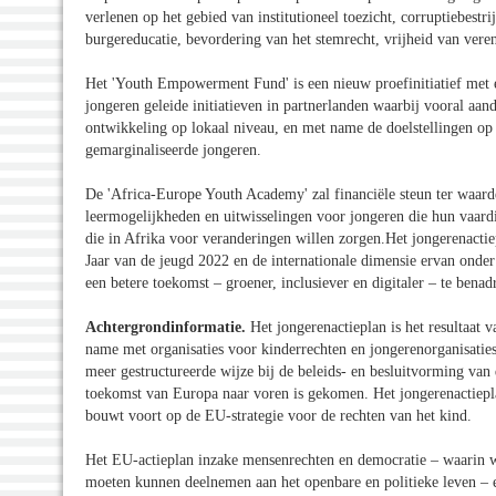
verlenen op het gebied van institutioneel toezicht, corruptiebest
burgereducatie, bevordering van het stemrecht, vrijheid van ver
Het 'Youth Empowerment Fund' is een nieuw proefinitiatief met ee
jongeren geleide initiatieven in partnerlanden waarbij vooral aa
ontwikkeling op lokaal niveau, en met name de doelstellingen op 
gemarginaliseerde jongeren.
De 'Africa-Europe Youth Academy' zal financiële steun ter waard
leermogelijkheden en uitwisselingen voor jongeren die hun vaard
die in Afrika voor veranderingen willen zorgen.Het jongerenacti
Jaar van de jeugd 2022 en de internationale dimensie ervan onder
een betere toekomst – groener, inclusiever en digitaler – te bena
Achtergrondinformatie.
Het jongerenactieplan is het resultaat
name met organisaties voor kinderrechten en jongerenorganisatie
meer gestructureerde wijze bij de beleids- en besluitvorming va
toekomst van Europa naar voren is gekomen. Het jongerenactiepla
bouwt voort op de EU-strategie voor de rechten van het kind.
Het EU-actieplan inzake mensenrechten en democratie – waarin wo
moeten kunnen deelnemen aan het openbare en politieke leven – en