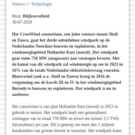
Nieuws
->
Technologie
Bron:
Riijksoverheid
30-07-2020
Het CrossWind consortium, een joint venture tussen Shell
en Eneco, gaat het derde subsidieloze windpark op de
Nederlandse Noordzee bouwen en exploiteren, in het
windenergiegebied Hollandse Kust (noord). Het windpark
gaat ruim 750 MW (megawatt) aan vermogen leveren. Met
de komst van dit windpark zal windenergie op zee in 2023 in
16% van de totale Nederlandse elektriciteitsvraag voorzien.
Blauwwind (ook o.a. Shell en Eneco) kreeg in 2016 de
vergunning om de kavels III en IV in het windenergiegebied
Borssele te bouwen en exploiteren. Dat windpark is nu in
aanbouw.
Het consortium is van plan Hollandse Kust (noord) in 2023 in
gebruik te nemen. Het windpark heeft een geïnstalleerd
vermogen van in totaal 759 MW en levert ten minste 3,3 TWh
(terawattuur) per jaar. Dit is genoeg om meer dan 1 miljoen
huishoudens van groene stroom te voorzien. Het windpark komt