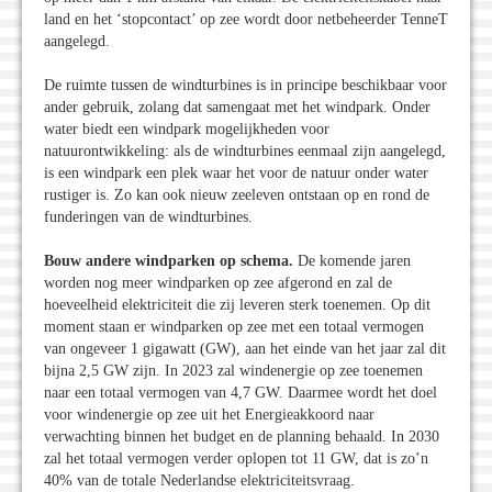
land en het ‘stopcontact’ op zee wordt door netbeheerder TenneT
aangelegd.
De ruimte tussen de windturbines is in principe beschikbaar voor
ander gebruik, zolang dat samengaat met het windpark. Onder
water biedt een windpark mogelijkheden voor
natuurontwikkeling: als de windturbines eenmaal zijn aangelegd,
is een windpark een plek waar het voor de natuur onder water
rustiger is. Zo kan ook nieuw zeeleven ontstaan op en rond de
funderingen van de windturbines.
Bouw andere windparken op schema.
De komende jaren
worden nog meer windparken op zee afgerond en zal de
hoeveelheid elektriciteit die zij leveren sterk toenemen. Op dit
moment staan er windparken op zee met een totaal vermogen
van ongeveer 1 gigawatt (GW), aan het einde van het jaar zal dit
bijna 2,5 GW zijn. In 2023 zal windenergie op zee toenemen
naar een totaal vermogen van 4,7 GW. Daarmee wordt het doel
voor windenergie op zee uit het Energieakkoord naar
verwachting binnen het budget en de planning behaald. In 2030
zal het totaal vermogen verder oplopen tot 11 GW, dat is zo’n
40% van de totale Nederlandse elektriciteitsvraag.