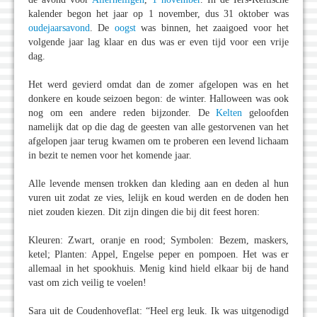
kalender begon het jaar op 1 november, dus 31 oktober was
oudejaarsavond
. De
oogst
was binnen, het zaaigoed voor het
volgende jaar lag klaar en dus was er even tijd voor een vrije
dag.
Het werd gevierd omdat dan de zomer afgelopen was en het
donkere en koude seizoen begon: de winter. Halloween was ook
nog om een andere reden bijzonder. De
Kelten
geloofden
namelijk dat op die dag de geesten van alle gestorvenen van het
afgelopen jaar terug kwamen om te proberen een levend lichaam
in bezit te nemen voor het komende jaar.
Alle levende mensen trokken dan kleding aan en deden al hun
vuren uit zodat ze vies, lelijk en koud werden en de doden hen
niet zouden kiezen. Dit zijn dingen die bij dit feest horen:
Kleuren: Zwart, oranje en rood; Symbolen: Bezem, maskers,
ketel; Planten: Appel, Engelse peper en pompoen. Het was er
allemaal in het spookhuis. Menig kind hield elkaar bij de hand
vast om zich veilig te voelen!
Sara uit de Coudenhoveflat: “Heel erg leuk. Ik was uitgenodigd