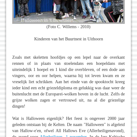
(Foto C. Willems - 2010)
Kinderen van het Buurtnest in Uithoorn
Zoals met skeletten hoofdjes op een lepel naar de overkant
rennen of in plaats van stoelendans een hoepeldans met
uiteindelijk 1 hoepel en 1 kind die overbleven, of een dode aan
vingers, oor en oor helpen, waarna hij tot leven kwam en ze
vreselijk liet schrikken. Aan het einde van de spooktocht kreeg
ieder kind een echt griezeldiploma en gelukkig was daar weer de
buitenlucht met de Europarei-wolken boven in de lucht. Zelfs de
grijze wolken zagen er vertrouwd uit, na al die griezelige
dingen!
Wat is Halloween eigenlijk? Het feest is ongeveer 2000 jaar
geleden ontstaan bij de Kelten. De naam "Halloween" is afgeleid
van Hallow-e'en, ofwel All Hallows Eve (Allerheiligenavond),
de avond voor
Allerheiligen
,
1 november
. In de Iers-Keltische