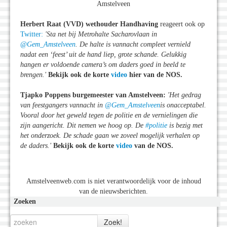
Amstelveen
Herbert Raat (VVD) wethouder Handhaving
reageert ook op
Twitter:
'
Sta net bij Metrohalte Sacharovlaan in
@Gem_Amstelveen
. De halte is vannacht compleet vernield
nadat een ‘feest’ uit de hand liep, grote schande. Gelukkig
hangen er voldoende camera’s om daders goed in beeld te
brengen.'
Bekijk ook de korte
video
hier van de NOS.
Tjapko Poppens burgemeester van Amstelveen:
'Het gedrag
van feestgangers vannacht in
@Gem_Amstelveen
is onacceptabel.
Vooral door het geweld tegen de politie en de vernielingen die
zijn aangericht. Dit nemen we hoog op. De
#politie
is bezig met
het onderzoek. De schade gaan we zoveel mogelijk verhalen op
de daders.
'
Bekijk ook de korte
video
van de NOS.
Amstelveenweb.com is niet verantwoordelijk voor de inhoud
van de nieuwsberichten.
Zoeken