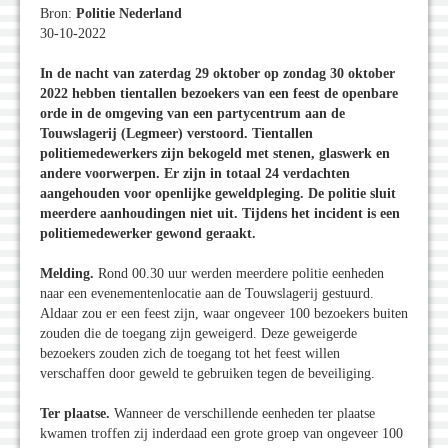
Bron:
Politie Nederland
30-10-2022
In de nacht van zaterdag 29 oktober op zondag 30 oktober
2022 hebben tientallen bezoekers van een feest de openbare
orde in de omgeving van een partycentrum aan de
Touwslagerij (Legmeer) verstoord. Tientallen
politiemedewerkers zijn bekogeld met stenen, glaswerk en
andere voorwerpen. Er zijn in totaal 24 verdachten
aangehouden voor openlijke geweldpleging. De politie sluit
meerdere aanhoudingen niet uit. Tijdens het incident is een
politiemedewerker gewond geraakt.
Melding.
Rond 00.30 uur werden meerdere politie eenheden
naar een evenementenlocatie aan de Touwslagerij gestuurd.
Aldaar zou er een feest zijn, waar ongeveer 100 bezoekers buiten
zouden die de toegang zijn geweigerd. Deze geweigerde
bezoekers zouden zich de toegang tot het feest willen
verschaffen door geweld te gebruiken tegen de beveiliging.
Ter plaatse.
Wanneer de verschillende eenheden ter plaatse
kwamen troffen zij inderdaad een grote groep van ongeveer 100