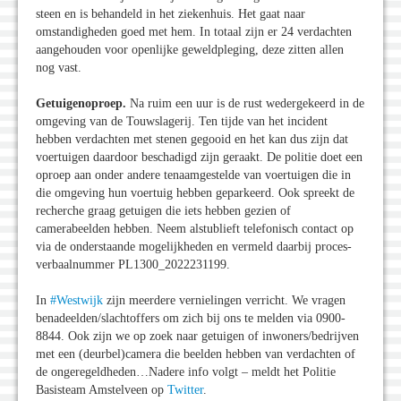
steen en is behandeld in het ziekenhuis. Het gaat naar
omstandigheden goed met hem. In totaal zijn er 24 verdachten
aangehouden voor openlijke geweldpleging, deze zitten allen
nog vast.
Getuigenoproep.
Na ruim een uur is de rust wedergekeerd in de
omgeving van de Touwslagerij. Ten tijde van het incident
hebben verdachten met stenen gegooid en het kan dus zijn dat
voertuigen daardoor beschadigd zijn geraakt. De politie doet een
oproep aan onder andere tenaamgestelde van voertuigen die in
die omgeving hun voertuig hebben geparkeerd. Ook spreekt de
recherche graag getuigen die iets hebben gezien of
camerabeelden hebben. Neem alstublieft telefonisch contact op
via de onderstaande mogelijkheden en vermeld daarbij proces-
verbaalnummer PL1300_2022231199.
In
#Westwijk
zijn meerdere vernielingen verricht. We vragen
benadeelden/slachtoffers om zich bij ons te melden via 0900-
8844. Ook zijn we op zoek naar getuigen of inwoners/bedrijven
met een (deurbel)camera die beelden hebben van verdachten of
de ongeregeldheden…Nadere info volgt – meldt het Politie
Basisteam Amstelveen op
Twitter
.