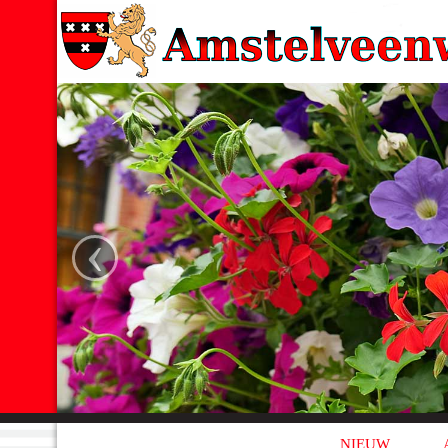
‹
NIEUW