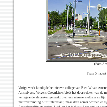
(Foto Am
Tram 5 nadert 
Vorige week kondigde het nieuwe college van B en W van Amster
Amstelveen. Volgens GroenLinks biedt het doortrekken van de met
verregaande afspraken gemaakt over een nieuwe sneltram en lijn
metroverbinding blijft interessant, maar deze zomer worden er e
Amstelveenlijn en station Zuid, en het is dus tijd om snel te wet