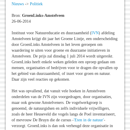
Nieuws
->
Politiek
Bron:
GroenLinks-Amstelveen
26-06-2014
Instituut voor Natuureducatie en duurzaamheid (
IVN
) afdeling
Amstelveen krijgt dit jaar het Groene Lintje, een onderscheiding
door GroenLinks Amstelveen in het leven geroepen om
waardering te uiten voor groene en duurzame initiatieven in
Amstelveen. De prijs zal dinsdag 1 juli 2014 wordt uitgereikt.
GroenLinks heeft enkele weken geleden een oproep gedaan om
mensen, organisaties of bedrijven voor te dragen die opvallen op
het gebied van duurzaamheid, of inzet voor groen en natuur.
Daar zijn veel reacties op gekomen.
Het was opvallend, dat vanuit vele hoeken in Amstelveen
onderdelen van de IVN zijn voorgedragen, door organisaties,
maar ook gewone Amstelveners. De vogelwerkgroep is
genoemd, de natuurgidsen en zelfs individuele vrijwilligers,
zoals de heer Heuseveld die vogels langs de Poel inventariseert,
of mevrouw De Bruyn die de cursus -
'Eten in de natuur'
-
verzorgt. GroenLinks is dan ook verheugd deze organisatie in