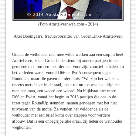
(Foto Amstelveenweb.com - 2014)
Axel Boomgaars, fractievoorzitter van GroenLinks-Amstelveen
Omdat de wethouder niet mee wilde werken aan een stop in heel
Amstelveen, zocht GroenLinks steun bij andere partijen in de
gemeenteraad om een meerderheid voor zijn voorstel te halen. In
het verleden waren vooral D66 en PvdA consequent tegen
RoundUp, maar die gaven nu niet thuis: “We zijn het wel eens
oneens met elkaar in de raad, maar tot nu toe was het altijd een
man een man, een woord een woord. Nu blijkbaar niet meer.
D66 en PvdA, vanaf het begin in 2013 partijen die ons in de
inzet tegen RoundUp steunden, namen genoegen met het niet
uitvoeren van de motie. Ze vonden het voldoende als de
wethouder met een brief komt over stappen voor verdere
afbouw. Dat is een onbegrijpelijke draai, zij lieten de wethouder
wegkomen.”