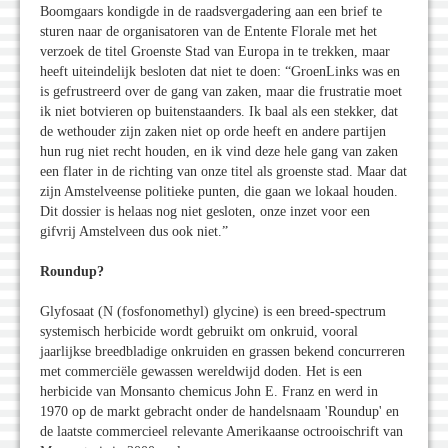
Boomgaars kondigde in de raadsvergadering aan een brief te
sturen naar de organisatoren van de Entente Florale met het
verzoek de titel Groenste Stad van Europa in te trekken, maar
heeft uiteindelijk besloten dat niet te doen: “GroenLinks was en
is gefrustreerd over de gang van zaken, maar die frustratie moet
ik niet botvieren op buitenstaanders. Ik baal als een stekker, dat
de wethouder zijn zaken niet op orde heeft en andere partijen
hun rug niet recht houden, en ik vind deze hele gang van zaken
een flater in de richting van onze titel als groenste stad. Maar dat
zijn Amstelveense politieke punten, die gaan we lokaal houden.
Dit dossier is helaas nog niet gesloten, onze inzet voor een
gifvrij Amstelveen dus ook niet.”
Roundup?
Glyfosaat (N (fosfonomethyl) glycine) is een breed-spectrum
systemisch herbicide wordt gebruikt om onkruid, vooral
jaarlijkse breedbladige onkruiden en grassen bekend concurreren
met commerciële gewassen wereldwijd doden. Het is een
herbicide van Monsanto chemicus John E. Franz en werd in
1970 op de markt gebracht onder de handelsnaam 'Roundup' en
de laatste commercieel relevante Amerikaanse octrooischrift van