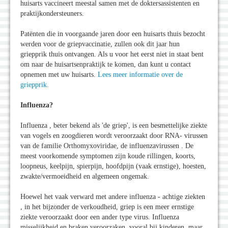
huisarts vaccineert meestal samen met de doktersassistenten en
praktijkondersteuners.
Patënten die in voorgaande jaren door een huisarts thuis bezocht
werden voor de griepvaccinatie, zullen ook dit jaar hun
griepprik thuis ontvangen. Als u voor het eerst niet in staat bent
om naar de huisartsenpraktijk te komen, dan kunt u contact
opnemen met uw huisarts.
Lees meer informatie over de
griepprik.
Influenza?
Influenza , beter bekend als 'de griep', is een besmettelijke ziekte
van vogels en zoogdieren wordt veroorzaakt door RNA- virussen
van de familie Orthomyxoviridae, de influenzavirussen . De
meest voorkomende symptomen zijn koude rillingen, koorts,
loopneus, keelpijn, spierpijn, hoofdpijn (vaak ernstige), hoesten,
zwakte/vermoeidheid en algemeen ongemak.
Hoewel het vaak verward met andere influenza - achtige ziekten
, in het bijzonder de verkoudheid, griep is een meer ernstige
ziekte veroorzaakt door een ander type virus. Influenza
misselijkheid en braken veroorzaken, vooral bij kinderen, maar