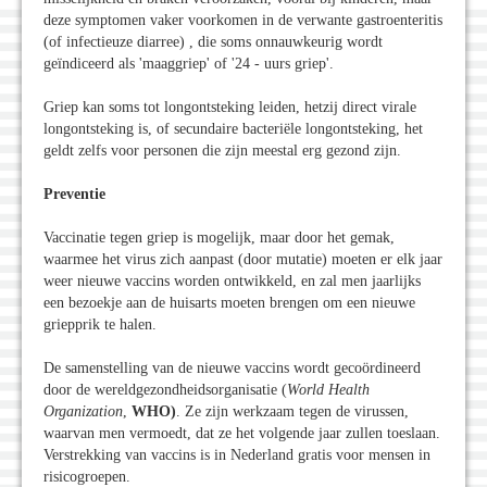
deze symptomen vaker voorkomen in de verwante gastroenteritis
(of infectieuze diarree) , die soms onnauwkeurig wordt
geïndiceerd als 'maaggriep' of '24 - uurs griep'.
Griep kan soms tot longontsteking leiden, hetzij direct virale
longontsteking is, of secundaire bacteriële longontsteking, het
geldt zelfs voor personen die zijn meestal erg gezond zijn.
Preventie
Vaccinatie tegen griep is mogelijk, maar door het gemak,
waarmee het virus zich aanpast (door mutatie) moeten er elk jaar
weer nieuwe vaccins worden ontwikkeld, en zal men jaarlijks
een bezoekje aan de huisarts moeten brengen om een nieuwe
griepprik te halen.
De samenstelling van de nieuwe vaccins wordt gecoördineerd
door de wereldgezondheidsorganisatie (
World Health
Organization
,
WHO)
. Ze zijn werkzaam tegen de virussen,
waarvan men vermoedt, dat ze het volgende jaar zullen toeslaan.
Verstrekking van vaccins is in Nederland gratis voor mensen in
risicogroepen.