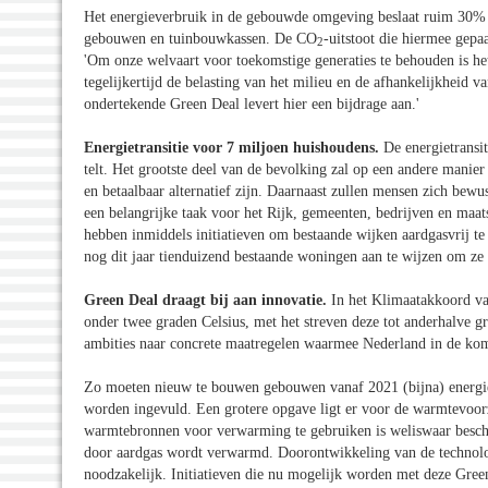
Het energieverbruik in de gebouwde omgeving beslaat ruim 30% v
gebouwen en tuinbouwkassen. De CO
-uitstoot die hiermee gepa
2
'Om onze welvaart voor toekomstige generaties te behouden is h
tegelijkertijd de belasting van het milieu en de afhankelijkheid 
ondertekende Green Deal levert hier een bijdrage aan.'
Energietransitie voor 7 miljoen huishoudens.
De energietransi
telt. Het grootste deel van de bevolking zal op een andere mani
en betaalbaar alternatief zijn. Daarnaast zullen mensen zich bew
een belangrijke taak voor het Rijk, gemeenten, bedrijven en maat
hebben inmiddels initiatieven om bestaande wijken aardgasvrij 
nog dit jaar tienduizend bestaande woningen aan te wijzen om ze 
Green Deal draagt bij aan innovatie.
In het Klimaatakkoord va
onder twee graden Celsius, met het streven deze tot anderhalve gr
ambities naar concrete maatregelen waarmee Nederland in de kome
Zo moeten nieuw te bouwen gebouwen vanaf 2021 (bijna) energie
worden ingevuld. Een grotere opgave ligt er voor de warmtevoo
warmtebronnen voor verwarming te gebruiken is weliswaar beschik
door aardgas wordt verwarmd. Doorontwikkeling van de technolo
noodzakelijk. Initiatieven die nu mogelijk worden met deze Green 