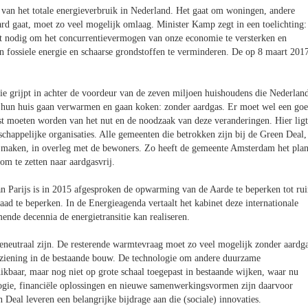
an het totale energieverbruik in Nederland. Het gaat om woningen, andere
ard gaat, moet zo veel mogelijk omlaag. Minister Kamp zegt in een toelichting:
et nodig om het concurrentievermogen van onze economie te versterken en
van fossiele energie en schaarse grondstoffen te verminderen. De op 8 maart 201
tie grijpt in achter de voordeur van de zeven miljoen huishoudens die Nederlan
er hun huis gaan verwarmen en gaan koken: zonder aardgas. Er moet wel een go
ust moeten worden van het nut en de noodzaak van deze veranderingen. Hier ligt
schappelijke organisaties. Alle gemeenten die betrokken zijn bij de Green Deal,
te maken, in overleg met de bewoners. Zo heeft de gemeente Amsterdam het pla
om te zetten naar aardgasvrij.
n Parijs is in 2015 afgesproken de opwarming van de Aarde te beperken tot ru
aad te beperken. In de Energieagenda vertaalt het kabinet deze internationale
nde decennia de energietransitie kan realiseren.
neutraal zijn. De resterende warmtevraag moet zo veel mogelijk zonder aardg
rziening in de bestaande bouw. De technologie om andere duurzame
baar, maar nog niet op grote schaal toegepast in bestaande wijken, waar nu
gie, financiële oplossingen en nieuwe samenwerkingsvormen zijn daarvoor
Deal leveren een belangrijke bijdrage aan die (sociale) innovaties.