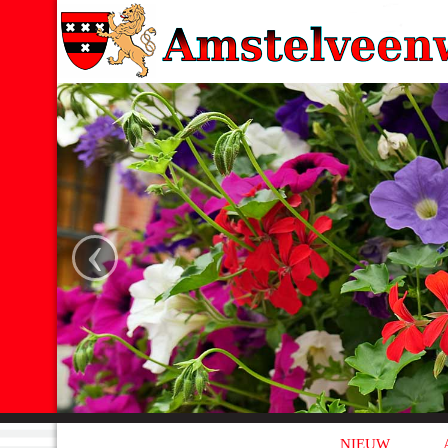
‹
NIEUW