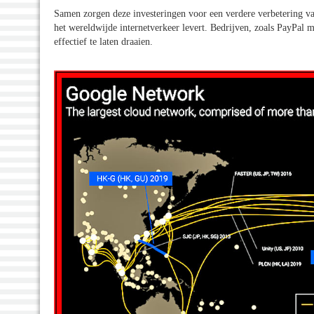
Samen zorgen deze investeringen voor een verdere verbetering v
het wereldwijde internetverkeer levert. Bedrijven, zoals PayPal
effectief te laten draaien.