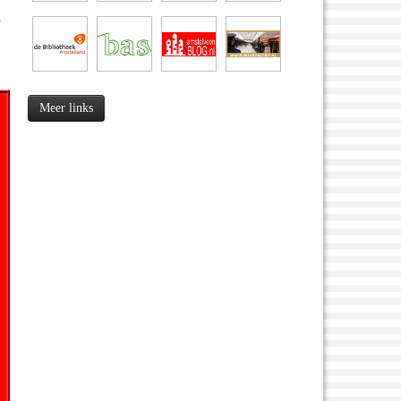
n
Meer links