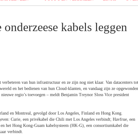
e onderzeese kabels leggen
t verbeteren van hun infrastructuur en ze zijn nog niet klaar. Van datacenters to
e wereld en het bedienen van hun Cloud-klanten, en vandaag zijn ze opgewonde
jf nieuwe regio’s toevoegen – meldt Benjamin Treynor Sloss Vice president
derland en Montreal, gevolgd door Los Angeles, Finland en Hong Kong.
geven: Curie, een privékabel die Chili met Los Angeles verbindt; Havfrue, een
; en het Hong Kong-Guam kabelsysteem (HK-G), een consortiumkabel die
kaar verbindt.