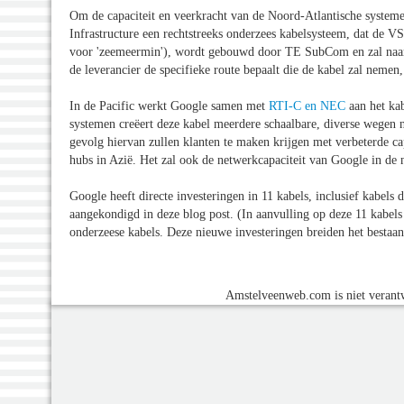
Om de capaciteit en veerkracht van de Noord-Atlantische syst
Infrastructure een rechtstreeks onderzees kabelsysteem, dat de
voor 'zeemeermin'), wordt gebouwd door TE SubCom en zal naar 
de leverancier de specifieke route bepaalt die de kabel zal nemen, 
In de Pacific werkt Google samen met
RTI-C en NEC
aan het ka
systemen creëert deze kabel meerdere schaalbare, diverse wegen n
gevolg hiervan zullen klanten te maken krijgen met verbeterde cap
hubs in Azië. Het zal ook de netwerkcapaciteit van Google in de
Google heeft directe investeringen in 11 kabels, inclusief kabels
aangekondigd in deze blog post. (In aanvulling op deze 11 kabels 
onderzeese kabels. Deze nieuwe investeringen breiden het bestaa
Amstelveenweb.com is niet verantw