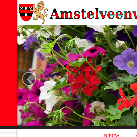
‹
NIEUW