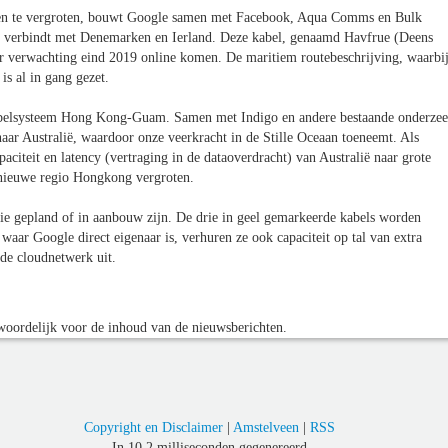
emen te vergroten, bouwt Google samen met Facebook, Aqua Comms en Bulk
 VS verbindt met Denemarken en Ierland. Deze kabel, genaamd Havfrue (Deens
verwachting eind 2019 online komen. De maritiem routebeschrijving, waarbi
is al in gang gezet.
belsysteem Hong Kong-Guam. Samen met Indigo en andere bestaande onderzee
aar Australië, waardoor onze veerkracht in de Stille Oceaan toeneemt. Als
aciteit en latency (vertraging in de dataoverdracht) van Australië naar grote
 nieuwe regio Hongkong vergroten.
 die gepland of in aanbouw zijn. De drie in geel gemarkeerde kabels worden
waar Google direct eigenaar is, verhuren ze ook capaciteit op tal van extra
nde cloudnetwerk uit.
oordelijk voor de inhoud van de nieuwsberichten.
Copyright en Disclaimer
|
Amstelveen
|
RSS
In 10,2 milliseconden gegenereerd