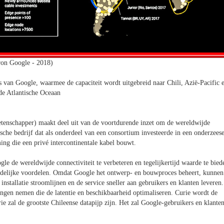
ron Google - 2018)
s van Google, waarmee de capaciteit wordt uitgebreid naar Chili, Azië-Pacific 
de Atlantische Oceaan
tenschapper) maakt deel uit van de voortdurende inzet om de wereldwijde
ische bedrijf dat als onderdeel van een consortium investeerde in een onderzees
ng die een privé intercontinentale kabel bouwt.
e de wereldwijde connectiviteit te verbeteren en tegelijkertijd waarde te bied
 duidelijke voordelen. Omdat Google het ontwerp- en bouwproces beheert, kunnen
 installatie stroomlijnen en de service sneller aan gebruikers en klanten leveren.
singen nemen die de latentie en beschikbaarheid optimaliseren. Curie wordt de
urie zal de grootste Chileense datapijp zijn. Het zal Google-gebruikers en klante