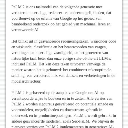
PaLM 2 is ons taalmodel van de volgende generatie met
verbeterde meertalige, redeneer- en codeermogelijkheden, dat
voortbouwt op de erfenis van Google op het gebied van
baanbrekend onderzoek op het gebied van machinaal leren en
verantwoorde AI.
Het blinkt uit in geavanceerde redeneringstaken, waaronder code
en wiskunde, classificatie en het beantwoorden van vragen,
vertalingen en meertalige vaardigheid, en het genereren van
natuurlijke taal, beter dan onze vorige state-of-the-art LLM's,
inclusief PaLM. Het kan deze taken uitvoeren vanwege de
manier waarop het is gebouwd: het combineert rekenoptimale
schaling, een verbeterde mix van datasets en verbeteringen in de
modelarchitectuur.
PaLM 2 is gebaseerd op de aanpak van Google om AI op
verantwoorde wijze te bouwen en in te zetten. Alle versies van
PaLM 2 worden rigoureus geëvalueerd op potentiële schade en
vooroordelen, mogelijkheden en downstream-gebruik in
onderzoek en in-producttoepassingen. PaLM 2 wordt gebruikt in
andere geavanceerde modellen, zoals Sec-PaLM. We blijven de
nieuwste versies van PaLM 2 implementeren in generatieve AI-