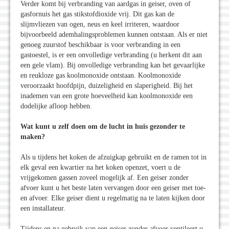
Verder komt bij verbranding van aardgas in geiser, oven of
gasfornuis het gas stikstofdioxide vrij. Dit gas kan de
slijmvliezen van ogen, neus en keel irriteren, waardoor
bijvoorbeeld ademhalingsproblemen kunnen ontstaan. Als er niet
genoeg zuurstof beschikbaar is voor verbranding in een
gastoestel, is er een onvolledige verbranding (u herkent dit aan
een gele vlam). Bij onvolledige verbranding kan het gevaarlijke
en reukloze gas koolmonoxide ontstaan. Koolmonoxide
veroorzaakt hoofdpijn, duizeligheid en slaperigheid. Bij het
inademen van een grote hoeveelheid kan koolmonoxide een
dodelijke afloop hebben.
Wat kunt u zelf doen om de lucht in huis gezonder te
maken?
Als u tijdens het koken de afzuigkap gebruikt en de ramen tot in
elk geval een kwartier na het koken openzet, voert u de
vrijgekomen gassen zoveel mogelijk af. Een geiser zonder
afvoer kunt u het beste laten vervangen door een geiser met toe-
en afvoer. Elke geiser dient u regelmatig na te laten kijken door
een installateur.
Tijdens en na gebruik van een geiser zonder afvoer ventileert u