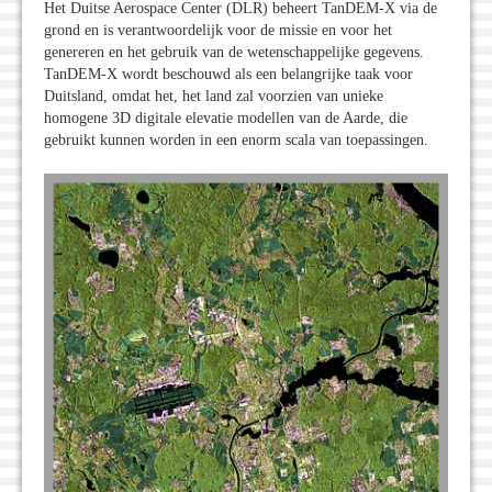
Het Duitse Aerospace Center (DLR) beheert TanDEM-X via de
grond en is verantwoordelijk voor de missie en voor het
genereren en het gebruik van de wetenschappelijke gegevens.
TanDEM-X wordt beschouwd als een belangrijke taak voor
Duitsland, omdat het, het land zal voorzien van unieke
homogene 3D digitale elevatie modellen van de Aarde, die
gebruikt kunnen worden in een enorm scala van toepassingen.