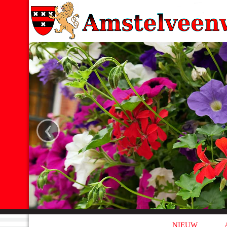
‹
NIEUW