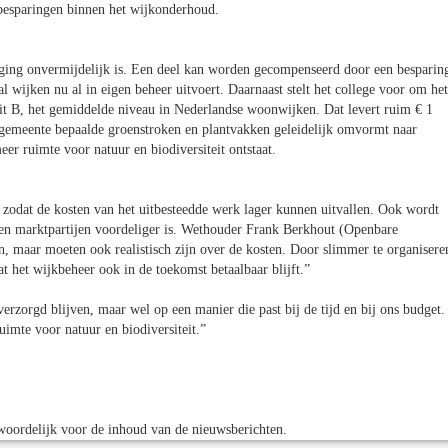
 besparingen binnen het wijkonderhoud.
ijging onvermijdelijk is. Een deel kan worden gecompenseerd door een besparin
 wijken nu al in eigen beheer uitvoert. Daarnaast stelt het college voor om het
eit B, het gemiddelde niveau in Nederlandse woonwijken. Dat levert ruim € 1
 gemeente bepaalde groenstroken en plantvakken geleidelijk omvormt naar
er ruimte voor natuur en biodiversiteit ontstaat.
zodat de kosten van het uitbesteedde werk lager kunnen uitvallen. Ook wordt
 en marktpartijen voordeliger is. Wethouder Frank Berkhout (Openbare
 maar moeten ook realistisch zijn over de kosten. Door slimmer te organisere
 het wijkbeheer ook in de toekomst betaalbaar blijft.”
orgd blijven, maar wel op een manier die past bij de tijd en bij ons budget.
uimte voor natuur en biodiversiteit.”
oordelijk voor de inhoud van de nieuwsberichten.