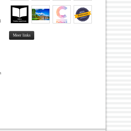
g
Meer links
n