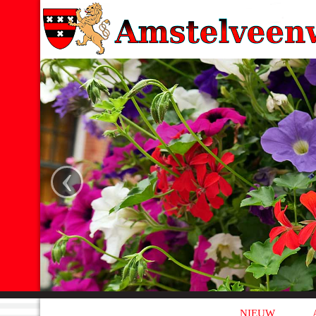
‹
NIEUW