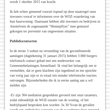
wordt 1 oktober 2015 van kracht.
Ik heb echter gemeend vooruit lopend op deze maatregel onze
inwoners vooraf te informeren over de WOZ-waardering van
hun huurwoning. Daarnaast hebben alle inwoners en bedrijven in
Amstelveen de zogenaamde “Hennepflyer” mee gestuurd
gekregen ter preventie van ongewenste situaties.
Publiekscontacten
In de eerste 3 weken na verzending van de gecombineerde
aanslagen (dagtekening 31 januari 2015) hebben 3.800 burgers
telefonisch contact gehad met een medewerker van
Gemeentebelastingen Amstelland. Ik vind het belangrijk om te
vermelden, dat er geen klachten zijn ingediend en ten opzichte
van vorig jaar zijn er in totaal iets minder telefonische reacties
ontvangen. Bijzonderheden die ik in eerste aanleg aan u wil
melden zijn:
-Er zijn 304 mediation gesprekken gevoerd met onze taxateurs,
zodat inhoudelijk de WOZ-taxatie van de woning, of het
bedrijfspand besproken kon worden. In 30 %van de gevallen
wordt een ambtshalve correctie van de waardering door gevoerd.