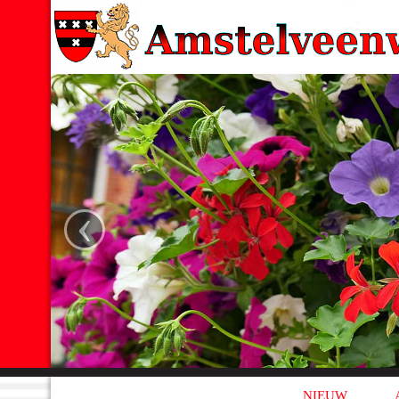
‹
NIEUW