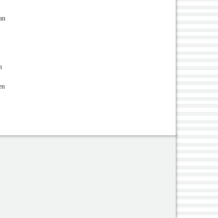
an
n
en