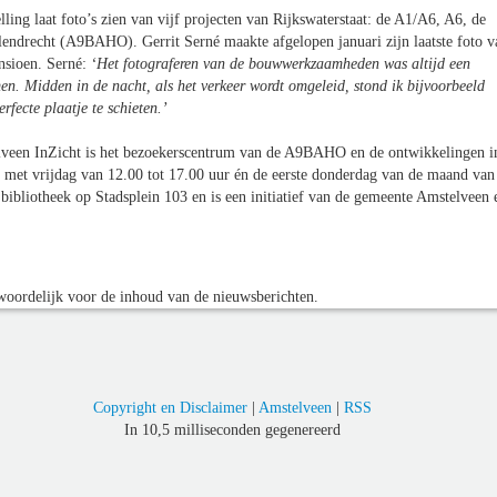
lling laat foto’s zien van vijf projecten van Rijkswaterstaat: de A1/A6, A6, de
drecht (A9BAHO). Gerrit Serné maakte afgelopen januari zijn laatste foto v
nsioen. Serné:
‘Het fotograferen van de bouwwerkzaamheden was altijd een
en. Midden in de nacht, als het verkeer wordt omgeleid, stond ik bijvoorbeeld
fecte plaatje te schieten.’
veen InZicht is het bezoekerscentrum van de A9BAHO en de ontwikkelingen i
 met vrijdag van 12.00 tot 17.00 uur én de eerste donderdag van de maand van
bibliotheek op Stadsplein 103 en is een initiatief van de gemeente Amstelveen 
oordelijk voor de inhoud van de nieuwsberichten.
Copyright en Disclaimer
|
Amstelveen
|
RSS
In 10,5 milliseconden gegenereerd