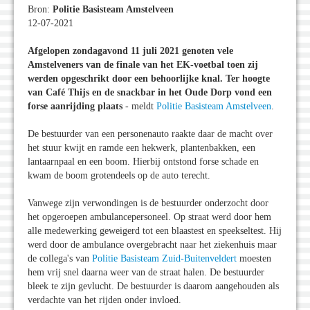
Bron:
Politie Basisteam Amstelveen
12-07-2021
Afgelopen zondagavond 11 juli 2021 genoten vele
Amstelveners van de finale van het EK-voetbal toen zij
werden opgeschrikt door een behoorlijke knal. Ter hoogte
van Café Thijs en de snackbar in het Oude Dorp vond een
forse aanrijding plaats
- meldt
Politie Basisteam Amstelveen
.
De bestuurder van een personenauto raakte daar de macht over
het stuur kwijt en ramde een hekwerk, plantenbakken, een
lantaarnpaal en een boom. Hierbij ontstond forse schade en
kwam de boom grotendeels op de auto terecht.
Vanwege zijn verwondingen is de bestuurder onderzocht door
het opgeroepen ambulancepersoneel. Op straat werd door hem
alle medewerking geweigerd tot een blaastest en speekseltest. Hij
werd door de ambulance overgebracht naar het ziekenhuis maar
de collega's van
Politie Basisteam Zuid-Buitenveldert
moesten
hem vrij snel daarna weer van de straat halen. De bestuurder
bleek te zijn gevlucht. De bestuurder is daarom aangehouden als
verdachte van het rijden onder invloed.