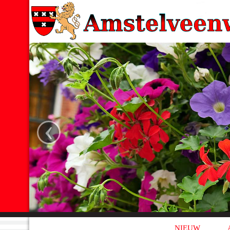
‹
NIEUW