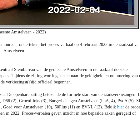
eente Amstelveen - 2022)
embureau, ondertekent het proces-verbaal op 4 februari 2022 in de raadzaal va
Amstelveen
Centraal Stembureau van de gemeente Amstelveen in de raadzaal door de
ppens. Tijdens de zitting wordt gekeken naar de geldigheid en nummering van 
de verkiezingst(r)ijd officieel begonnen.
eau. De openbare zitting betekende de formele start van de raadsverkiezingen. 
), D66 (2), GroenLinks (3), Burgerbelangen Amstelveen (bbA, 4), PvdA (5). S
9), Goed voor Amstelveen (10), 50Plus (11) en BVNL (12). Bekijk
hier
de proce
n in 2022. Proces-verbalen geven inzicht in hoe bepaalde zaken geregeld of