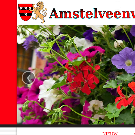
‹
NIEUW