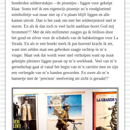
honderden soldeerstukjes – de pioentjes - liggen voor geknipt
klaar. Soms tref ik een eigenwijs pioentje zo’n roodgloeiend
minibolletje wat maar niet op z’n plaats blijft liggen en alle
kanten uitrolt. Dan is het zaak om met het soldeerpistool snel te
sturen. En als ik dan toch te veel lucht aanblaas hoort God mij
brommen!!! Met de één millimeter zaagjes ga ik feilloos door
het goud en zilver voor de schakels van de halskettingen voor La
Strada. En als er een breekt merk ik pas hoeveel kracht ik zet,
want niet zelden staat een gebroken zaagje rechtop in m’n
vinger. Maar ook dat wordt weer snel verholpen want op maat
geknipte pleisters liggen paraat op m’n werkbank. Veel van m’n
gereedschap gaat al vanaf het begin van m’n carrière mee en zijn
een verlengde van m’n handen geworden. En owee als m’n
hamertje met de ‘precieze’ steelvering uit zicht is geraakt!!’