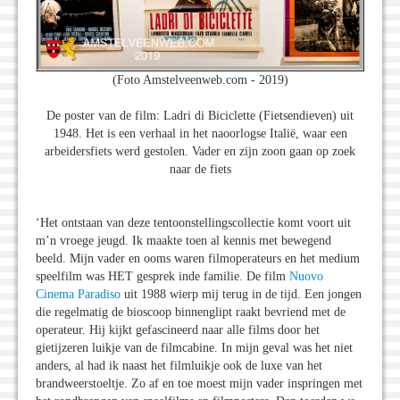
(Foto Amstelveenweb.com - 2019)
De poster van de film: Ladri di Biciclette (Fietsendieven) uit
1948. Het is een verhaal in het naoorlogse Italië, waar een
arbeidersfiets werd gestolen. Vader en zijn zoon gaan op zoek
naar de fiets
‘Het ontstaan van deze tentoonstellingscollectie komt voort uit
m’n vroege jeugd. Ik maakte toen al kennis met bewegend
beeld. Mijn vader en ooms waren filmoperateurs en het medium
speelfilm was HET gesprek inde familie. De film
Nuovo
Cinema Paradiso
uit 1988 wierp mij terug in de tijd. Een jongen
die regelmatig de bioscoop binnenglipt raakt bevriend met de
operateur. Hij kijkt gefascineerd naar alle films door het
gietijzeren luikje van de filmcabine. In mijn geval was het niet
anders, al had ik naast het filmluikje ook de luxe van het
brandweerstoeltje. Zo af en toe moest mijn vader inspringen met