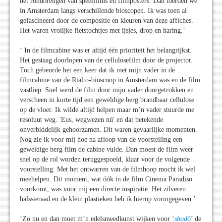
het rondbrengen van speelfilms en filmposters. Dan toerden we
in Amsterdam langs verschillende bioscopen. Ik was toen al
gefascineerd door de compositie en kleuren van deze affiches.
Het waren vrolijke fietstochtjes met ijsjes, drop en haring.’
‘ In de filmcabine was er altijd één prioriteit het belangrijkst.
Het gestaag doorlopen van de cellulosefilm door de projector.
Toch gebeurde het een keer dat ik met mijn vader in de
filmcabine van de Rialto-bioscoop in Amsterdam was en de film
vastliep. Snel werd de film door mijn vader doorgetrokken en
verscheen in korte tijd een geweldige berg brandbaar cellulose
op de vloer. Ik wilde altijd helpen maar m’n vader stuurde me
resoluut weg. 'Eus, wegwezen nú' en dat betekende
onverbiddelijk gehoorzamen. Dit waren gevaarlijke momenten.
Nog zie ik voor mij hoe na afloop van de voorstelling een
geweldige berg film de cabine vulde. Dan moest de film weer
snel op de rol worden teruggespoeld, klaar voor de volgende
voorstelling. Met het ontwarren van de filmhoop mocht ik wel
meehelpen. Dit moment, wat óók in de film Cinema Paradiso
voorkomt, was voor mij een directe inspiratie. Het zilveren
halssieraad en de klein plastieken heb ik hierop vormgegeven.’
‘Zo nu en dan moet m’n edelsmeedkunst wijken voor ‘
shodō
’ de