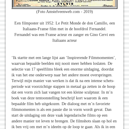
(Foto Amstelveenweb.com - 2019)
Een filmposter uit 1952: Le Petit Monde de don Camillo, een
Italiaans-Franse film met in de hoofdrol Fernandel.
Fernandel was een Franse acteur en zanger en Gino Cervi een
Italiaans acteur
‘Ik startte met een lange lijst aan ‘Inspirerende Filmmomenten’,
waarvan bepaalde beelden mij nooit meer hebben loslaten. De
selectie van 17 speelfilms bleek een enorme uitdaging, doordat
ik van het ene onderwerp naar het andere moest overspringen.
Terwijl mijn manier van werken is dat ik na een intense schets-
periode wat voorzichtige stappen in metaal ga zetten in de hoop
dat een vorm zich laat vangen tot een kleine sculptuur. In m’n
boek van deze tentoonstelling beschrijf kort waarom ik een
bepaalde film heb uitgekozen. De dialoog met m’n favoriete
filmmomenten is als een passie die in vorm wordt gevat. Dan
start de uitdaging om deze vaak legendarische films op een
andere manier tot leven te brengen. De filmshots slaan op hol en
ik ben vrij om met m’n ideeën op de loop te gaan. Als ik in een