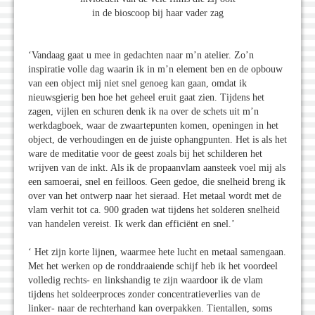
in de bioscoop bij haar vader zag
‘Vandaag gaat u mee in gedachten naar m’n atelier. Zo’n
inspiratie volle dag waarin ik in m’n element ben en de opbouw
van een object mij niet snel genoeg kan gaan, omdat ik
nieuwsgierig ben hoe het geheel eruit gaat zien. Tijdens het
zagen, vijlen en schuren denk ik na over de schets uit m’n
werkdagboek, waar de zwaartepunten komen, openingen in het
object, de verhoudingen en de juiste ophangpunten. Het is als het
ware de meditatie voor de geest zoals bij het schilderen het
wrijven van de inkt. Als ik de propaanvlam aansteek voel mij als
een samoerai, snel en feilloos. Geen gedoe, die snelheid breng ik
over van het ontwerp naar het sieraad. Het metaal wordt met de
vlam verhit tot ca. 900 graden wat tijdens het solderen snelheid
van handelen vereist. Ik werk dan efficiënt en snel.’
‘ Het zijn korte lijnen, waarmee hete lucht en metaal samengaan.
Met het werken op de ronddraaiende schijf heb ik het voordeel
volledig rechts- en linkshandig te zijn waardoor ik de vlam
tijdens het soldeerproces zonder concentratieverlies van de
linker- naar de rechterhand kan overpakken. Tientallen, soms