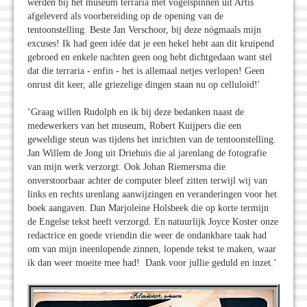
werden bij het museum terraria met vogelspinnen uit Artis
afgeleverd als voorbereiding op de opening van de
tentoonstelling. Beste Jan Verschoor, bij deze nógmaals mijn
excuses! Ik had geen idée dat je een hekel hebt aan dit kruipend
gebroed en enkele nachten geen oog hebt dichtgedaan want stel
dat die terraria - enfin - het is allemaal netjes verlopen! Geen
onrust dit keer, alle griezelige dingen staan nu op celluloid!'
‘Graag willen Rudolph en ik bij deze bedanken naast de
medewerkers van het museum, Robert Kuijpers die een
geweldige steun was tijdens het inrichten van de tentoonstelling.
Jan Willem de Jong uit Driehuis die al jarenlang de fotografie
van mijn werk verzorgt. Ook Johan Riemersma die
onverstoorbaar achter de computer bleef zitten terwijl wij van
links en rechts urenlang aanwijzingen en veranderingen voor het
boek aangaven. Dan Marjoleine Holsbeek die op korte termijn
de Engelse tekst heeft verzorgd. En natuurlijk Joyce Koster onze
redactrice en goede vriendin die weer de ondankbare taak had
om van mijn ineenlopende zinnen, lopende tekst te maken, waar
ik dan weer moeite mee had! Dank voor jullie geduld en inzet.’