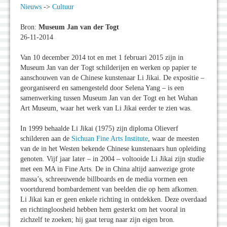
Nieuws
->
Cultuur
Bron:
Museum Jan van der Togt
26-11-2014
Van 10 december 2014 tot en met 1 februari 2015 zijn in
Museum Jan van der Togt schilderijen en werken op papier te
aanschouwen van de Chinese kunstenaar Li Jikai. De expositie –
georganiseerd en samengesteld door Selena Yang – is een
samenwerking tussen Museum Jan van der Togt en het Wuhan
Art Museum, waar het werk van Li Jikai eerder te zien was.
In 1999 behaalde Li Jikai (1975) zijn diploma Olieverf
schilderen aan de
Sichuan Fine Arts Institute
, waar de meesten
van de in het Westen bekende Chinese kunstenaars hun opleiding
genoten. Vijf jaar later – in 2004 – voltooide Li Jikai zijn studie
met een MA in Fine Arts. De in China altijd aanwezige grote
massa’s, schreeuwende billboards en de media vormen een
voortdurend bombardement van beelden die op hem afkomen.
Li Jikai kan er geen enkele richting in ontdekken. Deze overdaad
en richtingloosheid hebben hem gesterkt om het vooral in
zichzelf te zoeken; hij gaat terug naar zijn eigen bron.