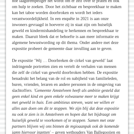
hoe laagdrempeliger het wordt om er zelf over te praten en ook
om hulp te zoeken. Door het zichtbaar en bespreekbaar te maken
kan het taboe worden doorbroken en wordt het ieders
verantwoordelijkheid. In een enquête in 2021 is aan onze
inwoners gevraagd in hoeverre zij in staat zijn om huiselijk
geweld en kindermishandeling te herkennen en bespreekbaar te
maken. Daaruit bleek dat er behoefte is aan meer informatie en
algemene bewustwording op dit thema. Onder andere met deze
expositie probeert de gemeente daar invulling aan te geven.
De expositie ‘Wij … Doorbreken de cirkel van geweld’ laat
indringende portretten zien en vertelt de verhalen van mensen
die zelf de cirkel van geweld doorbroken hebben. De expositie
benadrukt het belang van de rol en nabijheid van familieleden,
buren, vrienden, leraren en andere personen in de omgeving van
slachtoffers.
'Gemeente Amstelveen heeft als ambitie gesteld dat
geen enkel kind en geen enkele volwassene meer te maken krijgt
met geweld in huis. Een ambitieus streven, want we willen er
alles aan doen om dit te stoppen. We zijn blij dat deze expositie
nu ook te zien is in Amstelveen en hopen dat het bijdraagt om
huiselijk geweld te voorkomen of te stoppen. Samen met onze
partners blijven wij ons binnen de regioaanpak ook de komende
jaren hiervoor inzetten'
– geven wethouders Van Ballegooijen en