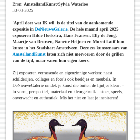
Bron:
AmstellandKunst/Sylvia Waterloo
30-03-2025
'April doet wat IK wil' is de titel van de aankomende
expositie in
DeNieuweGalerie
. De hele maand april 2025
exposeren Hilde Hoekstra, Hans Fransen, Elly de Jong,
Maartje van Deursen, Nanette Heijnen en Murni Latif hun
kunst in het Stadshart Amstelveen. Deze zes kunstenaars van
AmstellandKunst
laten zich niet meevoeren door de grillen
van de tijd, maar varen hun eigen koers.
Zij exposeren verrassende en eigenzinnige werken: naast
schilderijen, collages en foto’s ook beeldjes en meubels. In
DeNieuweGalerie ontdek je kunst die buiten de lijntjes kleurt –
in vorm, perspectief, materiaal en kleurgebruik – stoer, speels,
onverwacht en authentiek. Mis het niet en laat je inspireren!